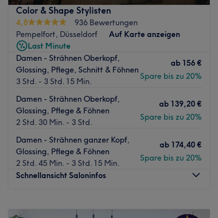
Zurück zur Salonansicht
Haarschnitt & deine Haarfarbe auffrischen. Buche deinen
Color & Shape Stylisten
Termin direkt und unkompliziert über die Treatwell App
4,8
936 Bewertungen
mit sofortiger Buchungsbestätigung.
Pempelfort, Düsseldorf
Auf Karte anzeigen
Nächste öffentliche Verkehrsmittel:
Last Minute
Damen - Strähnen Oberkopf,
Nur einen Katzensprung vom Salon entfernt, befindet sich
ab
156 €
Glossing, Pflege, Schnitt & Föhnen
die Straßenbahnhaltestelle D-Venloer Straße.
Spare bis zu 20%
3 Std. - 3 Std. 15 Min.
Das Team:
Damen - Strähnen Oberkopf,
Das Team von Ginos Friseure besteht aus einer kleinen
ab
139,20 €
Glossing, Pflege & Föhnen
Anzahl an Mitarbeitern, welche es dir mit ihrer
Spare bis zu 20%
2 Std. 30 Min. - 3 Std.
freundlichen und zuvorkommenden Art leicht machen,
dich sofort wohl zu fühlen. Lass dich beraten und den für
Damen - Strähnen ganzer Kopf,
ab
174,40 €
dich perfekt passenden Haarschnitt & Style zu finden. Du
Glossing, Pflege & Föhnen
Spare bis zu 20%
wirst den Salon garantiert mit neuem Selbstbewusstsein
2 Std. 45 Min. - 3 Std. 15 Min.
wieder verlassen.
Schnellansicht Saloninfos
Was uns an dem Salon gefällt:
Atmosphäre: Einladend, Modern, Professionell.
Montag
Geschlossen
Expertise: Friseur.
Dienstag
09:00
–
19:00