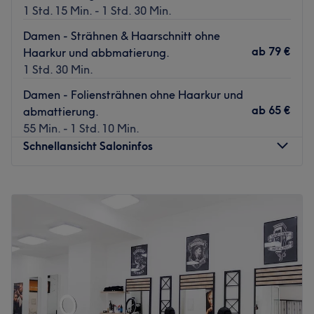
1 Std. 15 Min. - 1 Std. 30 Min.
Damen - Strähnen & Haarschnitt ohne
ab
79 €
Haarkur und abbmatierung.
1 Std. 30 Min.
Damen - Foliensträhnen ohne Haarkur und
ab
65 €
abmattierung.
55 Min. - 1 Std. 10 Min.
Schnellansicht Saloninfos
Montag
Geschlossen
Dienstag
11:00
–
18:30
Mittwoch
11:00
–
18:30
Donnerstag
11:00
–
18:30
Freitag
11:00
–
18:30
Samstag
10:00
–
14:00
Sonntag
Geschlossen