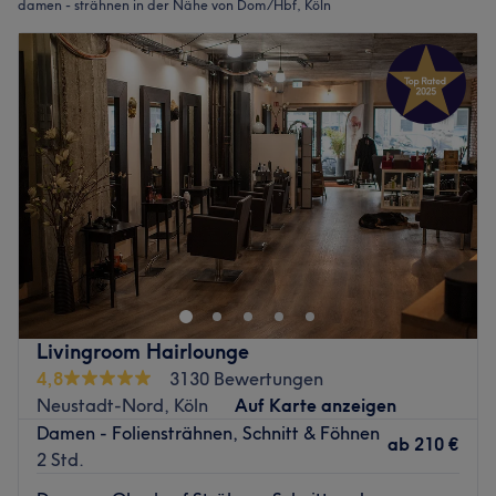
damen - strähnen in der Nähe von Dom/Hbf, Köln
Livingroom Hairlounge
4,8
3130 Bewertungen
Neustadt-Nord, Köln
Auf Karte anzeigen
Damen - Foliensträhnen, Schnitt & Föhnen
ab
210 €
2 Std.