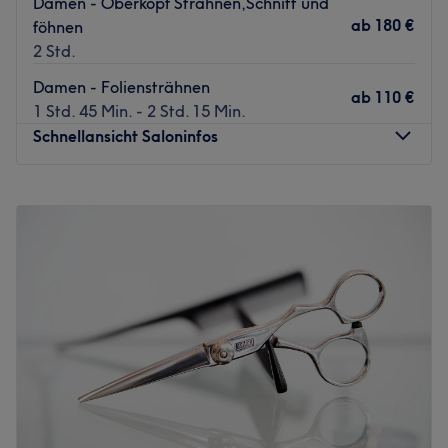
Damen - Oberkopf Strähnen,Schnitt und
ab
180 €
föhnen
2 Std.
Damen - Foliensträhnen
ab
110 €
1 Std. 45 Min. - 2 Std. 15 Min.
Schnellansicht Saloninfos
Montag
Geschlossen
Dienstag
10:00
–
20:00
Mittwoch
10:00
–
20:00
Donnerstag
10:00
–
20:00
Freitag
10:00
–
20:00
Samstag
10:00
–
16:00
Sonntag
Geschlossen
Zentral im Herzen Kölns, dem Agnesviertel, findet man
den Friseursalon Livingroom- Friseur und Wellness, der
einfach mehr für unser Haar zu bieten hat! Du legst Wert