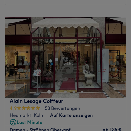
übernommen. Jeder Kunde wird ausführlich beraten, denn
jeder hat andere Bedürfnisse und Anforderungen an seine
Montag
09:00
–
17:30
Haare. Und auch wenn das Färben der Haare mal etwas
Dienstag
09:00
–
17:30
länger dauern sollte, das Team bietet Getränke an,
Mittwoch
09:00
–
17:30
damit ein lästiger Alltagstermin zu einem kleinen
Donnerstag
09:00
–
19:00
Entspannungstrip wird. Die Zufriedenheit des Kunden
Freitag
09:00
–
20:00
liegt hier definitiv an erster Stelle.
Samstag
09:00
–
17:30
Zurück zur Salonansicht
Sonntag
Geschlossen
Erlebe exklusive Haarschnitte, moderne Farbtechniken
und persönliche Stylings bei Haar Rituale – mitten in der
Kölner Innenstadt. Bei Haar Rituale stehst du im
Mittelpunkt: individuell, stilbewusst und mit viel
Feingefühl für deine Ausstrahlung. Ob Damen oder
Alain Lesage Coiffeur
Herren – das Team kreiert Looks, die zu dir passen und
4,9
53 Bewertungen
Ihre Persönlichkeit unterstreichen. Gönne dich dein
Heumarkt, Köln
Auf Karte anzeigen
persönliches Haar-Ritual – sie freuen sich auf dich!
Last Minute
Nächste öffentliche Verkehrsmittel:
ab
135 €
Damen - Strähnen Oberkopf