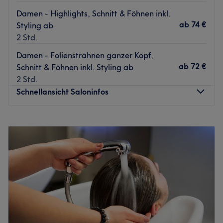
Damen - Highlights, Schnitt & Föhnen inkl.
ab
74 €
Styling ab
2 Std.
Damen - Foliensträhnen ganzer Kopf,
ab
72 €
Schnitt & Föhnen inkl. Styling ab
2 Std.
Schnellansicht Saloninfos
Montag
Geschlossen
Dienstag
09:00
–
18:00
Mittwoch
09:00
–
18:00
Donnerstag
09:00
–
18:00
Freitag
09:00
–
18:00
Samstag
08:30
–
16:00
Sonntag
Geschlossen
Geh keine Kompromisse ein und lass deine Haare von