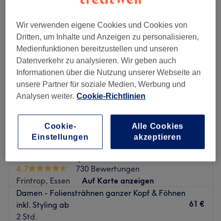
damen - strähnen in der Nähe von Borbeck-Mitte, Essen
Wir verwenden eigene Cookies und Cookies von
Dritten, um Inhalte und Anzeigen zu personalisieren,
Medienfunktionen bereitzustellen und unseren
Datenverkehr zu analysieren. Wir geben auch
Informationen über die Nutzung unserer Webseite an
unsere Partner für soziale Medien, Werbung und
Analysen weiter.
Cookie-Richtlinien
Cookie-
Alle Cookies
Einstellungen
akzeptieren
Meister Cut Bapur
4,7
730 Bewertungen
Frintrop, Essen
Auf Karte anzeigen
Damen - Foliensträhnen ganzer Kopf & Föhnen
61 €
inkl. Styling ab
2 Std.