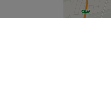
die individuelle Schönheit
ier keine Zeit und schau
Zurück zur Salonansicht
mland
Berlin
Köpenick
>
>
ecke
Geschäftspartner
ment Guide
Partner werden
Blog
Treatwell Connect Help Center
ell Geschenkgutschein
Treatwell Pro Help Center