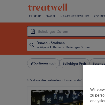
FRISEUR
NÄGEL
HAARENTFERNUNG
KOSMET
Damen - Strähnen
in Köpenick, Berlin
・
Beliebiges Datum
Sortieren nach
Beliebiger Preis
Besonde
5 Salons die anbieten:
damen - strähnen in Köpeni
Wir verw
Orients
zu perso
4,7
analysie
Köpenick