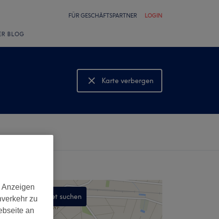
FÜR GESCHÄFTSPARTNER
LOGIN
ER BLOG
Karte verbergen
Karte anzeigen
d Anzeigen
In diesem Gebiet suchen
nverkehr zu
ebseite an
,