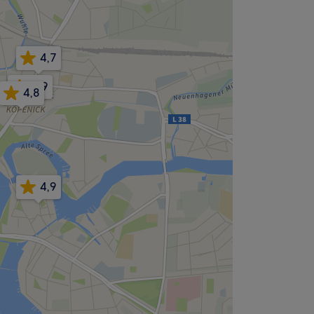
4,7
4,9
4,8
4,9