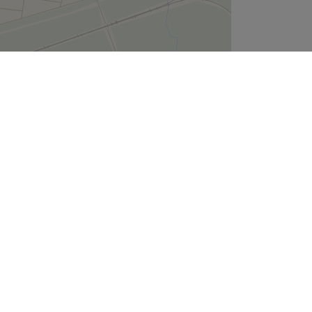
Leaflet
| ©
OpenStreetMap
contributors
Unternehmen
Über uns
Jobs
Impressum