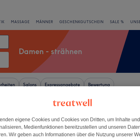
IK
MASSAGE
MÄNNER
GESCHENKGUTSCHEIN
SALE %
UNS
Damen - strähnen
rheiten
Salons
Expressangebote
Bewertung
ck, Berlin
enden eigene Cookies und Cookies von Dritten, um Inhalte un
+
tyle Friseur Barber
nalisieren, Medienfunktionen bereitzustellen und unseren Date
37 Bewertungen
−
ren. Wir geben auch Informationen über die Nutzung unserer W
, Berlin