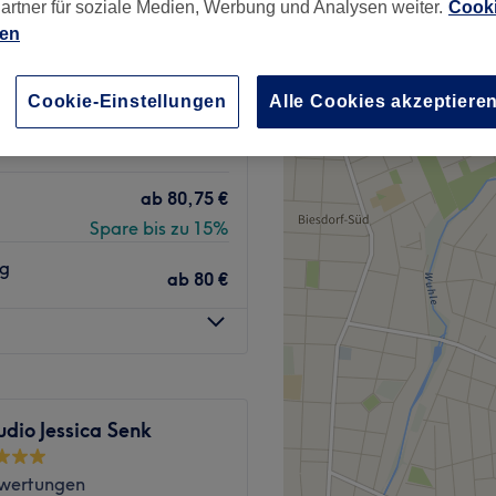
artner für soziale Medien, Werbung und Analysen weiter.
Cooki
nzeiten
ien
Cookie-Einstellungen
Alle Cookies akzeptiere
ab
65 €
ab
80,75 €
Spare bis zu 15%
ng
ab
80 €
dio Jessica Senk
wertungen