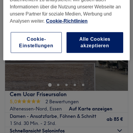
damen - strähnen in der Nähe von Altenessen-Nord, Essen
Informationen über die Nutzung unserer Webseite an
unsere Partner für soziale Medien, Werbung und
Analysen weiter.
Cookie-Richtlinien
Cookie-
Alle Cookies
Einstellungen
akzeptieren
Cem Ucar Friseursalon
5,0
2 Bewertungen
Altenessen-Nord, Essen
Auf Karte anzeigen
Damen - Ansatzfarbe, Föhnen & Schnitt
ab
85 €
1 Std. 30 Min. - 2 Std.
Schnellansicht Saloninfos