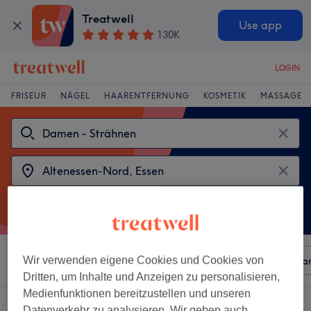
Treatwell
Use app
130K
LOGIN
FRISEUR
NÄGEL
HAARENTFERNUNG
KOSMETIK
MASSAGE
Sortieren nach
Wir verwenden eigene Cookies und Cookies von
Beliebiger Preis
Besonderheiten
Mar
Dritten, um Inhalte und Anzeigen zu personalisieren,
Medienfunktionen bereitzustellen und unseren
2 Salons die anbieten:
Datenverkehr zu analysieren. Wir geben auch