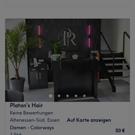
Montag
Geschlossen
Dienstag
09:00
–
18:30
Mittwoch
09:00
–
18:30
Donnerstag
09:00
–
18:30
Freitag
09:00
–
18:30
Samstag
08:30
–
16:00
Sonntag
Geschlossen
Der Cem Ucar Friseursalon in Altenessen-Nord steht für
modernes Friseurhandwerk, individuelle Beratung und
eine angenehme Wohlfühlatmosphäre. Ob
trendbewusster Haarschnitt, professionelle Coloration
oder ein frisches Styling für besondere Anlässe – hier wird
Platon's Hair
jeder Besuch zu einem persönlichen Beauty-Erlebnis. Das
Keine Bewertungen
Ziel des Salons ist es, die natürliche Ausstrahlung seiner
Altenessen-Süd, Essen
Auf Karte anzeigen
Kundinnen und Kunden zu unterstreichen und individuelle
Damen - Colorways
Wünsche mit Kreativität und handwerklicher Präzision
50 €
1 Std.