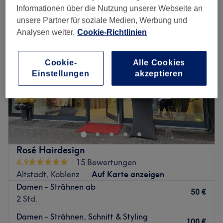
Informationen über die Nutzung unserer Webseite an
unsere Partner für soziale Medien, Werbung und
Analysen weiter.
Cookie-Richtlinien
Cookie-
Alle Cookies
Einstellungen
akzeptieren
Rosé Hairdesign
4,9
15 Bewertungen
Altstadt, Koblenz
Auf Karte anzeigen
Damen - Strähnen ab
50 €
2 Std.
Damen - Strähnen, Schnitt & Styling
100 €