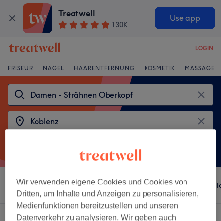
Treatwell
Use app
130K
LOGIN
FRISEUR
NÄGEL
HAARENTFERNUNG
KOSMETIK
MASSAGE
Wir verwenden eigene Cookies und Cookies von
Sortieren nach
Beliebiger Preis
Besonderheiten
Sal
Dritten, um Inhalte und Anzeigen zu personalisieren,
Medienfunktionen bereitzustellen und unseren
2 Salons die anbieten:
damen - strähnen oberkopf in Koblenz
Datenverkehr zu analysieren. Wir geben auch