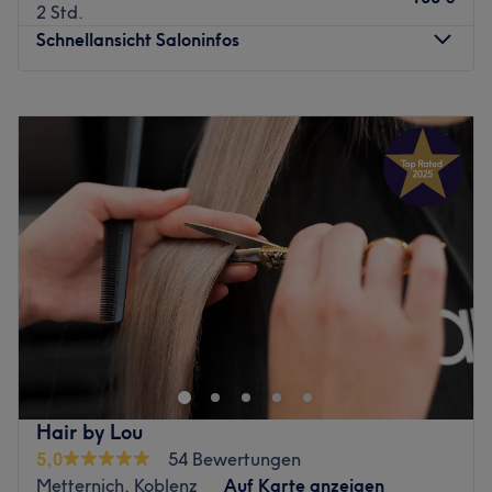
2 Std.
Schnellansicht Saloninfos
Montag
09:00
–
18:00
Dienstag
09:00
–
18:00
Mittwoch
09:00
–
18:00
Donnerstag
09:00
–
18:00
Freitag
09:00
–
19:00
Samstag
09:00
–
18:00
Sonntag
Geschlossen
Ein Schnitt, der sitzt – ein Look, der wirkt. Im Friseursalon
Rosé Hairdesign in Koblenz steht deine Persönlichkeit im
Mittelpunkt. Ob ein frischer Haarschnitt, strahlende
Colorationen, schonende Pflegebehandlungen oder
typgerechtes Styling – im Rosé Hairdesign bekommst du
Hair by Lou
alles, was dein Haar braucht, um gesund, lebendig und
5,0
54 Bewertungen
ausdrucksstark zu wirken.
Metternich, Koblenz
Auf Karte anzeigen