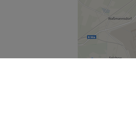
e. Zusammen mit ihren
 seit jeher die stets
m klassischen Haarschnitt,
arben bis hin zur totalen
 Rat und Tat zur Seite und
z moderner Produkte von
nen ruhigen, entspannten
eit, dass Sie sich Ihren
yling-Termin bequem online
Zurück zur Salonansicht
mland
Berlin
>
>