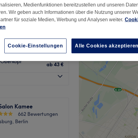
nalisieren, Medienfunktionen bereitzustellen und unseren Date
wertungen
ren. Wir geben auch Informationen über die Nutzung unserer W
öneweide, Berlin
artner für soziale Medien, Werbung und Analysen weiter.
Cooki
ien
Schnitt & Föhnen
ab
29 €
Cookie-Einstellungen
Alle Cookies akzeptiere
s Oberkopf
ab
43 €
 Salon Kamee
662 Bewertungen
burg, Berlin