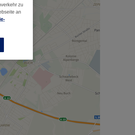
,
nverkehr zu
ebseite an
e-
n