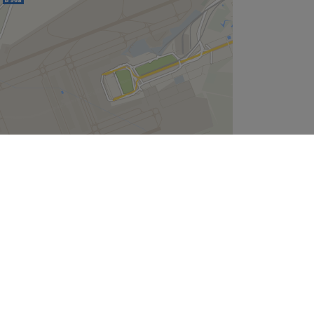
Leaflet
| ©
OpenStreetMap
contributors