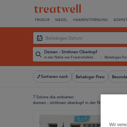
FRISEUR
NÄGEL
HAARENTFERNUNG
KOSMET
Damen - Strähnen Oberkopf
in der Nähe von Friedrichsfelde, Berlin
・
Beliebiges D
Sortieren nach
Beliebiger Preis
Besonde
7 Salons die anbieten:
damen - strähnen oberkopf in der Nähe von Friedri
La bell
Wir verw
4,9