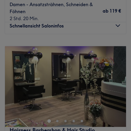
Damen - Ansatzsträhnen, Schneiden &
Team steht dir kompetent zur Seite und berät dich
ab
119 €
Föhnen
umfangreich zu deiner Wunschfrisur. Dabei ist auf gute
2 Std. 20 Min.
Qualität zu guten Preisen Verlass. Worauf wartest du
Schnellansicht Saloninfos
noch? Lass auch du dir nach einem Cafébesuch schöne
Haare zaubern. Das Team freut sich schon auf dich!
Montag
09:00
–
18:00
Zurück zur Salonansicht
Dienstag
09:00
–
18:00
Mittwoch
09:00
–
18:00
Donnerstag
09:00
–
18:00
Freitag
09:00
–
18:00
Samstag
09:00
–
15:00
Sonntag
Geschlossen
Neuköllner aufgepasst! In der Sonnenallee 122 befindet
sich der Salon Home of Beauty - Berlin, in dem sich
Damen und Herren von Kopf bis Fuß verwöhnen lassen
können. Wer sich etwas Gutes tun und sich eine Auszeit
von seinem stressigen Alltag gönnen möchte, ist hier
Hairness Barbershop & Hair Studio