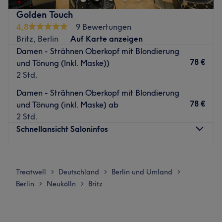
Nächste öffentliche Verkehrsmittel:
Golden Touch
Die U-Bahn-Haltestelle Zwickauer Damm befindet sich in
4,8
9 Bewertungen
unmittelbarer Nähe des Salons.
Britz, Berlin
Auf Karte anzeigen
Damen - Strähnen Oberkopf mit Blondierung
Das Team:
78 €
und Tönung (Inkl. Maske))
Das Dream-Team hat sein Hobby zum Beruf gemacht und
2 Std.
steckt sein ganzes Herzblut in die Arbeit.
Damen - Strähnen Oberkopf mit Blondierung
Was uns an dem Salon gefällt:
78 €
und Tönung (inkl. Maske) ab
Atmosphäre: Modern, elegant, freundlich.
2 Std.
Expertise: Farbe, Nägel, Bärte.
Schnellansicht Saloninfos
Extras: Der Salon ist super mit den öffentlichen
Verkehrsmitteln erreichbar.
Zurück zur Salonansicht
Montag
09:30
–
19:00
Dienstag
09:30
–
19:00
Treatwell
Deutschland
Berlin und Umland
>
>
>
Mittwoch
09:30
–
19:00
Berlin
Neukölln
Britz
>
>
Donnerstag
09:30
–
19:00
Freitag
09:30
–
19:00
Samstag
09:00
–
18:00