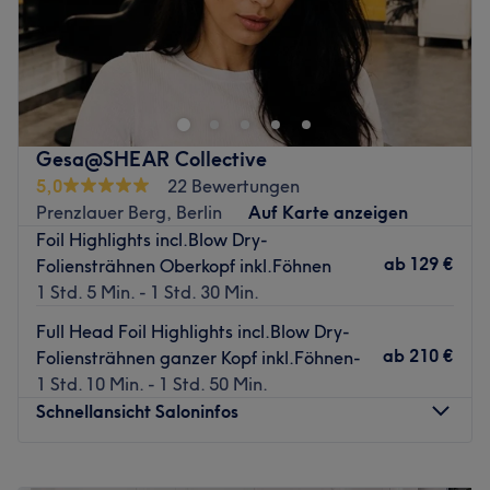
Lust auf einen erstklassigen Haarschnitt oder eine neue
Farbe, die deine natürliche Schönheit unterstreicht? Dann
komm bei Salone 39 Mitte in Berlin-Mitte vorbei und lass
dich von dem zauberhaften und breitgefächerten
Angebot rund um das Thema Schnitte, Colorationen und
Gesa@SHEAR Collective
Haarpflege überzeugen.
5,0
22 Bewertungen
Nächste öffentliche Verkehrsmittel:
Prenzlauer Berg, Berlin
Auf Karte anzeigen
Foil Highlights incl.Blow Dry-
Die Station U Rosenthaler Platz (Berlin) ist nur 2
ab
129 €
Foliensträhnen Oberkopf inkl.Föhnen
Gehminuten vom Salon entfernt.
1 Std. 5 Min. - 1 Std. 30 Min.
Das Team:
Full Head Foil Highlights incl.Blow Dry-
Das freundliche Team um Inhaber Graziano besteht aus
ab
210 €
Foliensträhnen ganzer Kopf inkl.Föhnen-
Top-Stylisten, die mit ihrem Fachwissen bei der Beratung
1 Std. 10 Min. - 1 Std. 50 Min.
überzeugen. Dabei hat man das Gefühl, sich mit guten
Schnellansicht Saloninfos
Freunden zu unterhalten. Hier wird neben Deutsch und
Englisch auch Italienisch gesprochen.
Montag
10:30
–
20:00
Was uns an dem Salon gefällt: