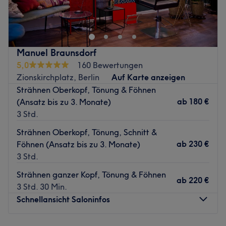
freundlichen Ambiente. Das Team legt Wert auf
persönliche Beratung um die individuellen Bedürfnisse
jedes Kunden perfekt zu erfüllen. Wie sind keine Bande
Gesichtstättowierter, nasengepiercter, blauhaariger sog.
Manuel Braunsdorf
"Individualisten" die sich selber feiern, sondern
5,0
160 Bewertungen
Dienstleister mit Fachverstand und soliden
Zionskirchplatz, Berlin
Auf Karte anzeigen
Preisvorstellungen. Alle Services können bequem online
Strähnen Oberkopf, Tönung & Föhnen
gebucht werden.
ab
180 €
(Ansatz bis zu 3. Monate)
Weitere Infos über den Standort:
3 Std.
Nächste Öffentliche Verkehrsmittel: U-Bahn Frankfurter
Strähnen Oberkopf, Tönung, Schnitt &
Tor, Bersarinplatz
ab
230 €
Föhnen (Ansatz bis zu 3. Monate)
Nahegelegene Sehenswürdigkeit: East Side Gallery
3 Std.
Atmosphäre: Warm, freundlich, angenehm
Was uns an dem Salon gefällt:
Strähnen ganzer Kopf, Tönung & Föhnen
ab
220 €
Produkte: Previa Italia, Wella, Eos by Wella
3 Std. 30 Min.
Expertise: Coloration, Strähnentechniken, Balayage,
Schnellansicht Saloninfos
Blondierung
Extras: kostenfreie Getränke