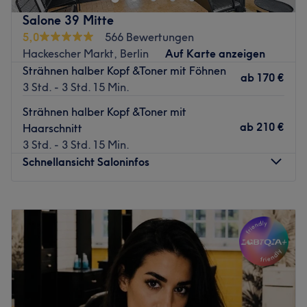
Zurück zur Salonansicht
Salone 39 Mitte
5,0
566 Bewertungen
Hackescher Markt, Berlin
Auf Karte anzeigen
Strähnen halber Kopf &Toner mit Föhnen
ab
170 €
3 Std. - 3 Std. 15 Min.
Strähnen halber Kopf &Toner mit
ab
210 €
Haarschnitt
3 Std. - 3 Std. 15 Min.
Schnellansicht Saloninfos
Montag
Geschlossen
Dienstag
11:00
–
19:30
Mittwoch
11:00
–
19:30
Donnerstag
11:00
–
19:30
Freitag
11:00
–
19:30
Samstag
10:00
–
18:30
Sonntag
Geschlossen