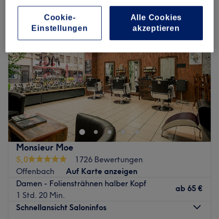
Cookie-
Alle Cookies
Einstellungen
akzeptieren
Monsieur Moe
5,0
1726 Bewertungen
Offenbach
Auf Karte anzeigen
Damen - Foliensträhnen halber Kopf
ab
65 €
1 Std. 20 Min.
Schnellansicht Saloninfos