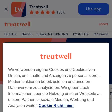
Treatwell
Use app
130K
LOGIN
FRISEUR
NÄGEL
HAARENTFERNUNG
KOSMETIK
MASSAGE
Wir verwenden eigene Cookies und Cookies von
Dritten, um Inhalte und Anzeigen zu personalisieren,
Medienfunktionen bereitzustellen und unseren
Datenverkehr zu analysieren. Wir geben auch
Sortieren nach
Informationen über die Nutzung unserer Webseite an
Beliebiger Preis
Marken
Salons
E
unsere Partner für soziale Medien, Werbung und
Analysen weiter.
Cookie-Richtlinien
Ein Salon, der anbietet:
damen - strähnen halber kopf in Offenbach