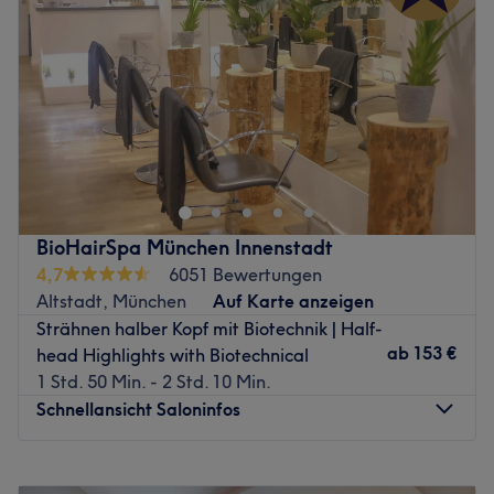
Freitag
09:00
–
20:00
Samstag
09:00
–
17:00
Sonntag
Geschlossen
Der Friseur SALOONS EXCLUSIVE in Bogenhausen ist Teil
eines erfolgreichen Friseurunternehmens. So können Sie
sich auch in dieser Filiale von SALOONS EXCLUSIVE auf
professionell ausgeführte Haarschnitte und Styles für
Damen und Herren mit leuchtenden Farben und
BioHairSpa München Innenstadt
Tönungen, effektvollen Strähnen und feierliche
4,7
6051 Bewertungen
Hochsteck-und Brautfrisuren freuen. Alle Mitarbeiter sind
Altstadt, München
Auf Karte anzeigen
perfekt ausgebildet und verfügen über jahrelange
Strähnen halber Kopf mit Biotechnik | Half-
internationale Erfahrung. Durch regelmäßigen
ab
153 €
head Highlights with Biotechnical
Schulungen kann man Sie auch stets zu aktuellen Trends
1 Std. 50 Min. - 2 Std. 10 Min.
und Techniken beraten.
Schnellansicht Saloninfos
Neben dem Standardprogramm für Ihr Haar bietet man
bei SALOONS EXCLUSIVE auch kosmetische
Montag
Geschlossen
Dienstleistungen wie eine Haarentfernung mit Faden