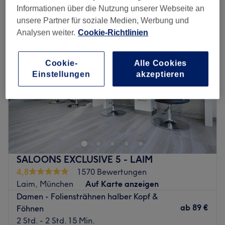
damen - strähnen halber kopf in der Nähe von Hadern, München
Informationen über die Nutzung unserer Webseite an
unsere Partner für soziale Medien, Werbung und
Analysen weiter.
Cookie-Richtlinien
Cookie-
Alle Cookies
Einstellungen
akzeptieren
SALOONS EXCLUSIVE 5 - LAIM
4,8
1570 Bewertungen
Laim, München
Auf Karte anzeigen
Damen - Foliensträhnen halber Kopf &
ab
89 €
Föhnen
2 Std. - 2 Std. 15 Min.