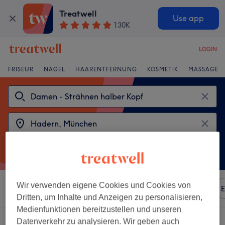
Treatwell
Use app
130K
LOGIN
FRISEUR
NÄGEL
HAARENTFERNUNG
KOSMETIK
MASSAGE
Wir verwenden eigene Cookies und Cookies von
Sortieren nach
Beliebiger Preis
Marken
Salons
E
Dritten, um Inhalte und Anzeigen zu personalisieren,
Medienfunktionen bereitzustellen und unseren
2 Salons die anbieten:
Datenverkehr zu analysieren. Wir geben auch