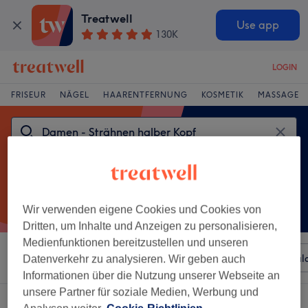
Treatwell
Use app
130K
LOGIN
FRISEUR
NÄGEL
HAARENTFERNUNG
KOSMETIK
MASSAGE
Wir verwenden eigene Cookies und Cookies von
Dritten, um Inhalte und Anzeigen zu personalisieren,
Medienfunktionen bereitzustellen und unseren
Sortieren nach
Beliebiger Preis
Besonderheiten
Sal
Datenverkehr zu analysieren. Wir geben auch
Informationen über die Nutzung unserer Webseite an
unsere Partner für soziale Medien, Werbung und
Ein Salon, der anbietet: