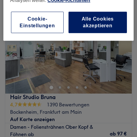
Analysen weiter.
Cookie-Richtlinien
damen - strähnen halber kopf in Mitte-West, Frankfurt am Main
Cookie-
Alle Cookies
Einstellungen
akzeptieren
Hair Studio Bruna
4,7
1390 Bewertungen
Bockenheim, Frankfurt am Main
Auf Karte anzeigen
Damen - Foliensträhnen Ober Kopf &
ab
97 €
Föhnen ab