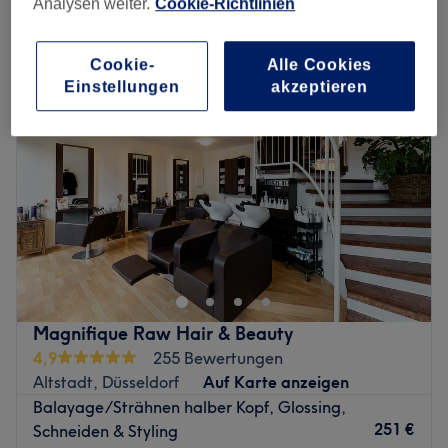
Analysen weiter.
Cookie-Richtlinien
damen - strähnen halber kopf in der Nähe von Heinrich-Heine-Allee,
Düsseldorf
Cookie-
Alle Cookies
Einstellungen
akzeptieren
Magnifique Raw Hair & Beauty
4,9
255 Bewertungen
Altstadt, Düsseldorf
Auf Karte anzeigen
Balayage/Strähnen halber Kopf, Glossing,
251 €
Schneiden & Styling