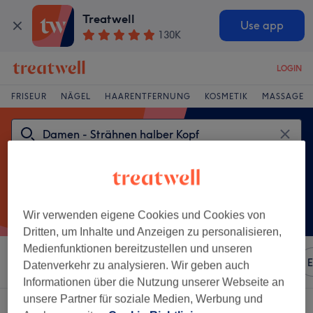
Treatwell
Use app
130K
LOGIN
FRISEUR
NÄGEL
HAARENTFERNUNG
KOSMETIK
MASSAGE
Wir verwenden eigene Cookies und Cookies von
Dritten, um Inhalte und Anzeigen zu personalisieren,
Medienfunktionen bereitzustellen und unseren
Sortieren nach
Beliebiger Preis
Marken
Salons
E
Datenverkehr zu analysieren. Wir geben auch
Informationen über die Nutzung unserer Webseite an
unsere Partner für soziale Medien, Werbung und
Ein Salon, der anbietet: