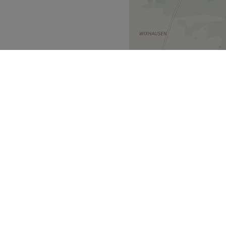
m eine schonende Haarfarbe
rsorgen dein Haar mit dem
ung gehört bei uns zu jedem
ütlichen und hellen Salon
fallen.
mer/Paulskirche sind in
dlich. Sie arbeitet mit
at zur Verfügung - sie will,
nkfurt am Main
>
ecke
Geschäftspartner
Zurück zur Salonansicht
ment Guide
Partner werden