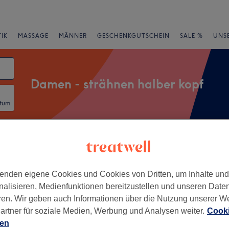
IK
MASSAGE
MÄNNER
GESCHENKGUTSCHEIN
SALE %
UNS
Damen - strähnen halber kopf
atum
rheiten
Marken
Salons
Expressangebote
Bewertung
enden eigene Cookies und Cookies von Dritten, um Inhalte un
rnheim-Ostend, Frankfurt am
nalisieren, Medienfunktionen bereitzustellen und unseren Date
ren. Wir geben auch Informationen über die Nutzung unserer W
artner für soziale Medien, Werbung und Analysen weiter.
Cooki
+
ien