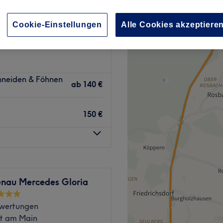
−
wertungen
Cookie-Einstellungen
Alle Cookies akzeptiere
 Frankfurt am Main
hneiden & Föhnen
ab
140 €
150 €
nau Mercedes Gloria
wertungen
rt am Main