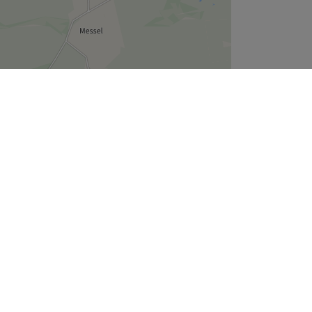
Leaflet
| ©
OpenStreetMap
contributors
Unternehmen
Über uns