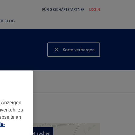
FÜR GESCHÄFTSPARTNER
LOGIN
ER BLOG
Karte verbergen
Karte anzeigen
d Anzeigen
nverkehr zu
ebseite an
e-
In diesem Gebiet suchen