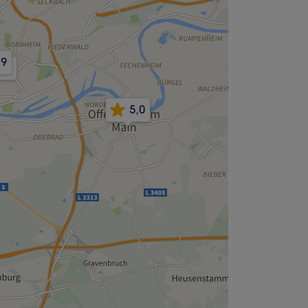
,9
4,9
5,0