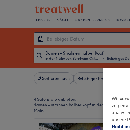
FRISEUR
NÄGEL
HAARENTFERNUNG
KOSMET
Damen - Strähnen halber Kopf
in der Nähe von Bornheim-Ostend, Frankfurt am Main
・
Beliebiges D
Sortieren nach
Beliebiger Preis
Besonde
Wir verw
4 Salons die anbieten:
damen - strähnen halber kopf in der Nähe von Bo
zu perso
Main
analysie
unsere P
Frisöre
Richtlin