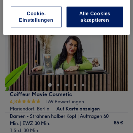
damen - strähnen halber kopf in Alt-Mariendorf, Berlin
Cookie-
Alle Cookies
Einstellungen
akzeptieren
Coiffeur Mavie Cosmetic
4,8
169 Bewertungen
Mariendorf, Berlin
Auf Karte anzeigen
Damen - Strähnen halber Kopf | Auftragen 60
85 €
Min. | EWZ 30 Min.
1 Std. 30 Min.