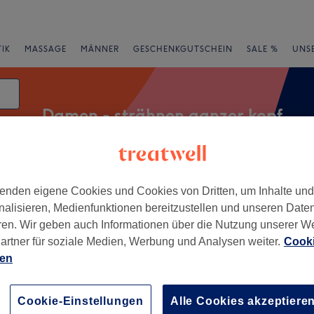
IK
MASSAGE
MÄNNER
GESCHENKGUTSCHEIN
SALE %
UNS
Damen - strähnen ganzer kopf
atum
rheiten
Marken
Salons
Expressangebote
Bewertung
enden eigene Cookies und Cookies von Dritten, um Inhalte un
nalisieren, Medienfunktionen bereitzustellen und unseren Date
ren. Wir geben auch Informationen über die Nutzung unserer W
artner für soziale Medien, Werbung und Analysen weiter.
Cooki
st, Frankfurt am Main
ien
+
Your Story of Hair
Cookie-Einstellungen
Alle Cookies akzeptiere
78 Bewertungen
−