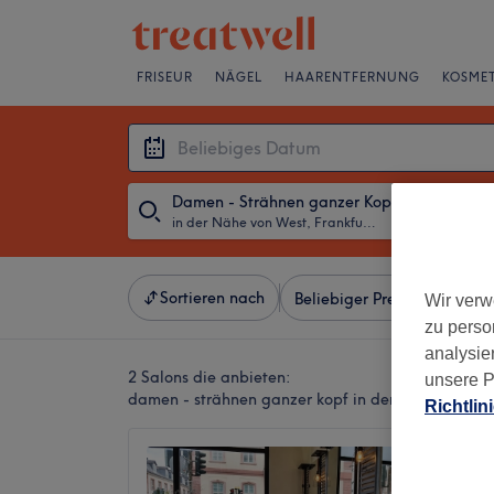
FRISEUR
NÄGEL
HAARENTFERNUNG
KOSMET
Damen - Strähnen ganzer Kopf
in der Nähe von West, Frankfurt am Main
・
Beliebiges D
Sortieren nach
Beliebiger Preis
Besonde
Wir verw
zu perso
analysie
2 Salons die anbieten:
unsere P
damen - strähnen ganzer kopf in der Nähe von We
Richtlin
Mims - 
4,9