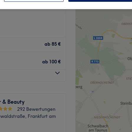
 Frankfurt am Main
ab
85 €
ab
100 €
r & Beauty
292 Bewertungen
waldstraße, Frankfurt am