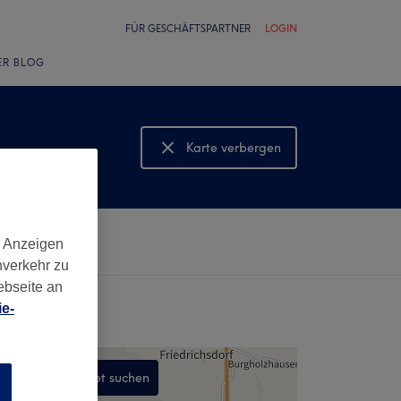
FÜR GESCHÄFTSPARTNER
LOGIN
ER BLOG
Karte verbergen
Karte anzeigen
d Anzeigen
nverkehr zu
ebseite an
e-
In diesem Gebiet suchen
n