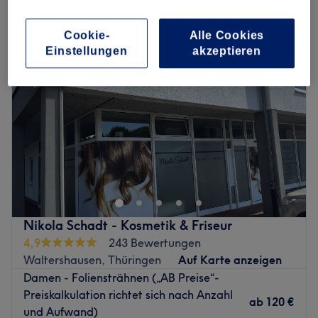
damen - strähnen ganzer kopf in Waltershausen, Thüringen
Cookie-
Alle Cookies
Einstellungen
akzeptieren
Nikola Schadt - Kosmetik & Friseur
4,9
243 Bewertungen
Waltershausen, Thüringen
Auf Karte anzeigen
Damen - Foliensträhnen („AB Preise“-
Preiskalkulation richtet sich nach Anzahl
ab
120 €
und Aufwand)