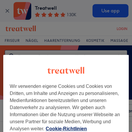
Treatwell
Use app
130K
LOGIN
FRISEUR
NÄGEL
HAARENTFERNUNG
KOSMETIK
MASSAGE
Wir verwenden eigene Cookies und Cookies von
Dritten, um Inhalte und Anzeigen zu personalisieren,
Medienfunktionen bereitzustellen und unseren
Datenverkehr zu analysieren. Wir geben auch
Sortieren nach
Beliebiger Preis
Besonderheiten
Mar
Informationen über die Nutzung unserer Webseite an
unsere Partner für soziale Medien, Werbung und
Analysen weiter.
Cookie-Richtlinien
Ein Salon, der anbietet: