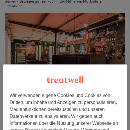
damen - strähnen ganzer kopf in der Nähe von Marktplatz,
Offenbach
Wir verwenden eigene Cookies und Cookies von
Glamloft
Dritten, um Inhalte und Anzeigen zu personalisieren,
4,9
1227 Bewertungen
Medienfunktionen bereitzustellen und unseren
Offenbach
Auf Karte anzeigen
Datenverkehr zu analysieren. Wir geben auch
Foliensträhnen halber Kopf inkl. Beratung,
Informationen über die Nutzung unserer Webseite an
Glossing, Intensivpflege, waschen , fönen +
ab
149 €