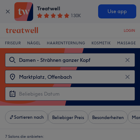
Treatwell
Use app
130K
LOGIN
FRISEUR
NÄGEL
HAARENTFERNUNG
KOSMETIK
MASSAGE
Sortieren nach
Beliebiger Preis
Besonderheiten
Mar
7 Salons die anbieten: