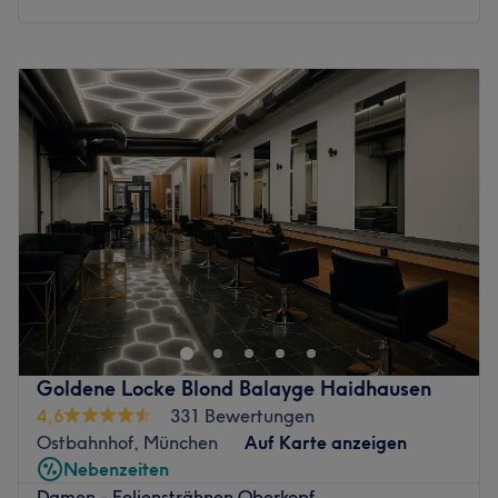
Montag
09:00
–
19:00
Dienstag
09:00
–
19:00
Mittwoch
09:00
–
19:00
Donnerstag
09:00
–
19:00
Freitag
09:00
–
19:00
Samstag
09:00
–
18:00
Sonntag
Geschlossen
Wer die SY Beauty Galerie am Münchner Hauptbahnhof
im Herzen von München besucht, darf sich auf ein
asiatisch inspiriertes Konzept für Haarpflege, Beauty und
tiefes Wohlbefinden freuen. In diesem modern
eingerichteten Salon verschmelzen innovative asiatische
Goldene Locke Blond Balayge Haidhausen
Haar-Treatment-Methoden mit einem exklusiven Spa-
4,6
331 Bewertungen
und Massagebereich zu einer Oase der Entspannung.
Ostbahnhof, München
Auf Karte anzeigen
Jedes Treatment ist darauf ausgerichtet, dir eine
Nebenzeiten
erholsame Auszeit vom Alltag zu schenken und deine
Damen - Foliensträhnen Oberkopf