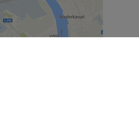
Leaflet
| ©
OpenStreetMap
contributors
Unternehmen
Über uns