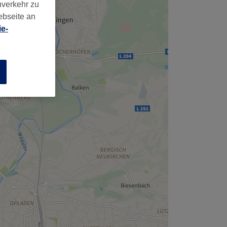
,
nverkehr zu
ebseite an
e-
n