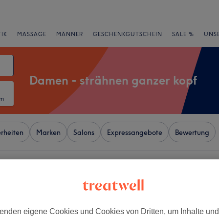
IK
MASSAGE
MÄNNER
GESCHENKGUTSCHEIN
SALE %
UNS
Damen - strähnen ganzer kopf
um
rheiten
Marken
Salons
Expressangebote
Bewertung
hforst, Köln
+
eauty Salon
enden eigene Cookies und Cookies von Dritten, um Inhalte un
180 Bewertungen
−