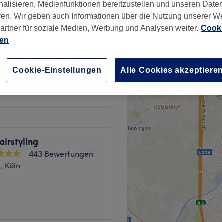
nalisieren, Medienfunktionen bereitzustellen und unseren Date
ln
ren. Wir geben auch Informationen über die Nutzung unserer W
artner für soziale Medien, Werbung und Analysen weiter.
Cooki
ien
Cookie-Einstellungen
Alle Cookies akzeptiere
149 €
airstyling
443 Bewertungen
, Köln
ia Beauty Salon in Köln,