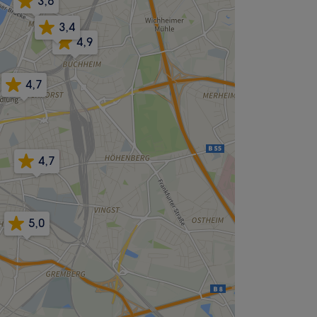
3,6
3,4
4,9
4,7
4,7
5,0