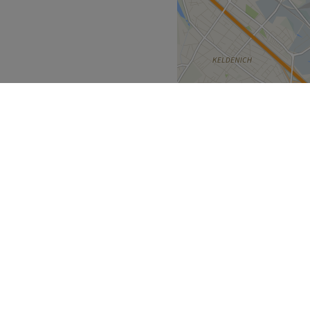
ult. Das Team von KaanBek
an bei jedem Besuch. Hier
ochen.
, Colorationen, Haarpflege
ukte, Produkte aus der
rvice, Haustiere erlaubt,
stfalen
Rheinland
>
>
ses WLAN.
Zurück zur Salonansicht
ecke
Geschäftspartner
ment Guide
Partner werden