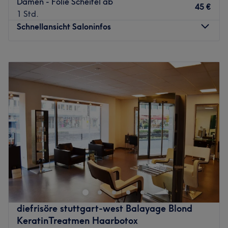
Damen - Folie Scheitel ab
45 €
1 Std.
Schnellansicht Saloninfos
Montag
Geschlossen
Dienstag
11:00
–
20:30
Mittwoch
08:30
–
14:00
Donnerstag
Geschlossen
Freitag
10:30
–
18:45
Samstag
09:30
–
15:00
Sonntag
Geschlossen
Sie sehnen sich nach einem kompletten
Verwöhnprogramm für Ihre Haare und Sinne? Im Zentrum
Stuttgarts zwischen Schwabstraße und Hölderlinplatz
begrüßt Sie die professionelle und ambitionierte
Friseurmeisterin Claudia Zimmermann und ihr
diefrisöre stuttgart-west Balayage Blond
engagiertes Team.
KeratinTreatmen Haarbotox