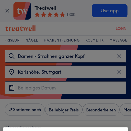
Treatwell
Use app
130K
LOGIN
FRISEUR
NÄGEL
HAARENTFERNUNG
KOSMETIK
MASSAGE
Sortieren nach
Beliebiger Preis
Besonderheiten
Mar
4 Salons die anbieten: