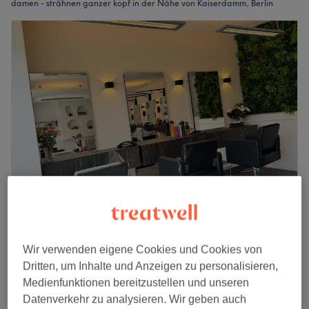
damen - strähnen ganzer kopf in der Nähe von Kaiserdamm, Berlin
Friseur Prämie
4,8
119 Bewertungen
Wir verwenden eigene Cookies und Cookies von
Kaiserdamm, Berlin
Auf Karte anzeigen
Dritten, um Inhalte und Anzeigen zu personalisieren,
Damen - Foliensträhnen/
Medienfunktionen bereitzustellen und unseren
ab
1,65 €
Higlights/Babylights
Datenverkehr zu analysieren. Wir geben auch
1 Std. 35 Min. - 2 Std. 15 Min.