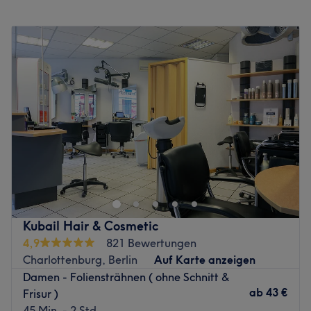
Restaurants in der Umgebung.
Montag
09:00
–
18:00
Zurück zur Salonansicht
Dienstag
09:00
–
18:00
Mittwoch
09:00
–
18:00
Donnerstag
09:00
–
18:00
Freitag
09:00
–
18:00
Samstag
08:00
–
13:00
Sonntag
Geschlossen
Friseur der Zunft ist dein Kiezfriseur in zentraler Lage
mitten in Berlin-Charlottenburg. In entspannter
Atmosphäre kann man sich hier zurücklehnen und seine
Haare der erfahrenen Friseurmeisterin und ihrem Team
anvertrauen. In nur wenigen Sekunden kannst du deine
Kubail Hair & Cosmetic
Wunschbehandlung direkt hier auf Treatwell buchen.
4,9
821 Bewertungen
Charlottenburg, Berlin
Auf Karte anzeigen
Inhaberin Sonja ist, wie ihr Team, bereits seit über 20
Damen - Foliensträhnen ( ohne Schnitt &
Jahre als Friseurin tätig. Zusammen verschönert das Team
ab
43 €
Frisur )
Kundinnen und Kunden jeden Alters. Die herzliche und
45 Min. - 2 Std.