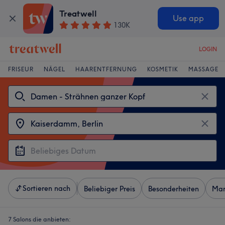
Treatwell
Use app
130K
LOGIN
FRISEUR
NÄGEL
HAARENTFERNUNG
KOSMETIK
MASSAGE
Sortieren nach
Beliebiger Preis
Besonderheiten
Mar
7 Salons die anbieten: