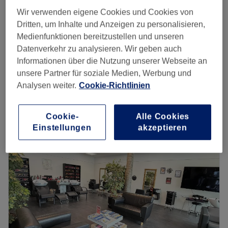
2 Std.
Spare bis zu 5%
Wir verwenden eigene Cookies und Cookies von
Dritten, um Inhalte und Anzeigen zu personalisieren,
ab
66,50 €
Damen - Foliensträhnen
Medienfunktionen bereitzustellen und unseren
1 Std. 30 Min.
Spare bis zu 5%
Datenverkehr zu analysieren. Wir geben auch
ab
66,50 €
Damen - Haubensträhnen
Informationen über die Nutzung unserer Webseite an
1 Std. 40 Min.
Spare bis zu 5%
unsere Partner für soziale Medien, Werbung und
Schnellansicht Saloninfos
Analysen weiter.
Cookie-Richtlinien
Montag
09:00
–
19:00
Cookie-
Alle Cookies
Dienstag
09:00
–
19:00
Einstellungen
akzeptieren
Mittwoch
09:00
–
19:00
Donnerstag
09:00
–
19:00
Freitag
09:00
–
19:00
Samstag
09:00
–
19:30
Sonntag
Geschlossen
Willkommen bei Ihr Friseursalon in Schenefeld. Dieser
Salon bietet erstklassige Friseurbehandlungen mit