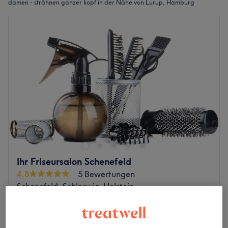
damen - strähnen ganzer kopf in der Nähe von Lurup, Hamburg
Ihr Friseursalon Schenefeld
4,8
5 Bewertungen
Schenefeld, Schleswig-Holstein
Auf Karte anzeigen
Nebenzeiten
ab
76 €
Damen - Strähnen ganzer Kopf