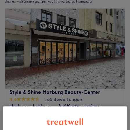
damen - strähnen ganzer kopf in Harburg, Hamburg
Style & Shine Harburg Beauty-Center
4,6
166 Bewertungen
Harburg, Hamburg
Auf Karte anzeigen
Damen - Neu- Babylights Technik
ab
90 €
1 Std. 40 Min. - 2 Std.