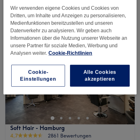
Damen - Neu- Foliensträhnen Technik
ab
85 €
1 Std. 40 Min. - 2 Std.
Wir verwenden eigene Cookies und Cookies von
Dritten, um Inhalte und Anzeigen zu personalisieren,
Schnellansicht Saloninfos
Medienfunktionen bereitzustellen und unseren
Datenverkehr zu analysieren. Wir geben auch
Montag
09:00
–
18:00
Informationen über die Nutzung unserer Webseite an
Dienstag
09:00
–
18:00
unsere Partner für soziale Medien, Werbung und
Mittwoch
09:00
–
18:00
Analysen weiter.
Cookie-Richtlinien
Donnerstag
09:00
–
18:00
Freitag
09:00
–
18:00
Samstag
10:00
–
16:00
Cookie-
Alle Cookies
Sonntag
Geschlossen
Einstellungen
akzeptieren
Style & Shine Harburg – Ihr Friseursalon in Hamburg
Willkommen bei
Style & Shine Harburg
– geführt von
Umay und Cansu
, die auf eine langjährige Erfahrung im
Friseurhandwerk zurückblicken. Mit großer Leidenschaft
und Fachwissen bieten sie in ihrem Salon in Hamburg-
Soft Hair - Hamburg
Harburg professionelle Dienstleistungen rund um
4,7
2861 Bewertungen