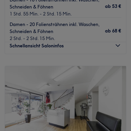
Haargeschichte neu zu erzählen. Lass dich so schnell wie
ab
53 €
Schneiden & Föhnen
möglich überzeugen und schau vorbei!
1 Std. 55 Min. - 2 Std. 15 Min.
Zurück zur Salonansicht
Damen - 20 Foliensträhnen inkl. Waschen,
ab
68 €
Schneiden & Föhnen
2 Std. - 2 Std. 15 Min.
Schnellansicht Saloninfos
Montag
Geschlossen
Dienstag
09:30
–
18:30
Mittwoch
09:30
–
18:30
Donnerstag
09:30
–
18:30
Freitag
09:30
–
18:30
Samstag
09:00
–
13:00
Sonntag
Geschlossen
Der mit Bedacht gewählte Name Frisur-Kultur hat
Andreas Schmuhl in Hamburg-Harburg in weit mehr als