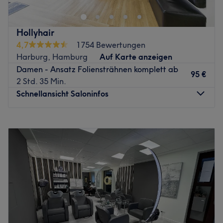
zehn Jahren Tätigkeit ausgezeichnet und sich immer
wieder verifiziert. Denn Kultur bedeutet bei Andreas
Kultivierung, Kult und Kunst – das alles im besten Sinne
Hollyhair
von gesunden, samtig strahlenden, vollen und traumhaft
4,7
1754 Bewertungen
schönen Haaren. Dem Meister kann man vertrauen. Seine
Harburg, Hamburg
Auf Karte anzeigen
Menschenkenntnis ist ebenso vorbildhaft ausgebildet wie
Damen - Ansatz Foliensträhnen komplett ab
sein Blick für Haarsubstanz, Typen und deren richtige
95 €
2 Std. 35 Min.
Ausstrahlung.
Schnellansicht Saloninfos
Mit grandiosen, akkuraten Schnitten kürzt Andreas das,
was weg soll, damit die Frisur modisch, leicht zu stylen
Montag
09:00
–
18:30
und sympathisch in der heimischen Pflege bleibt. Und das
Dienstag
09:00
–
18:30
für etliche Wochen nach dem Besuch bei ihm. Mit den
Mittwoch
09:00
–
18:30
anspruchsvollen und professionellen Haarverlängerungen
Donnerstag
09:00
–
18:30
von Great Lengths bringt er neue Länge, Volumen und
Freitag
09:00
–
18:30
Dichte in die Naturhaare. Diese etablierte Technik gilt als
Samstag
09:00
–
18:30
besonders verlässlich und beständig. Unsichtbar
Sonntag
Geschlossen
verschmelzen die Extensions mit dem Eigenhaar zu einer
wallenden und sexy Symbiose. Diesen Luxus gibt es bei
Hollyhair – Stil und Klasse aus internationalen
Andreas als einem der erfahrensten Experten für