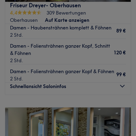
Friseur Dreyer- Oberhausen
4,4
309 Bewertungen
Oberhausen
Auf Karte anzeigen
Damen - Haubensträhnen komplett & Föhnen
89 €
2 Std.
Damen - Foliensträhnen ganzer Kopf, Schnitt
120 €
& Föhnen
2 Std.
Damen - Foliensträhnen ganzer Kopf & Föhnen
99 €
2 Std.
Schnellansicht Saloninfos
Montag
Geschlossen
Dienstag
09:00
–
18:00
Mittwoch
09:00
–
18:00
Donnerstag
09:00
–
18:00
Freitag
09:00
–
18:00