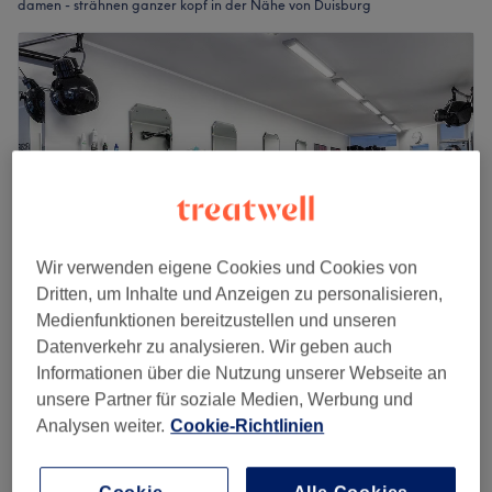
damen - strähnen ganzer kopf in der Nähe von Duisburg
Wir verwenden eigene Cookies und Cookies von
Dritten, um Inhalte und Anzeigen zu personalisieren,
Medienfunktionen bereitzustellen und unseren
Friseur Lotze 2 Duisburg - Großenbaum
Datenverkehr zu analysieren. Wir geben auch
Informationen über die Nutzung unserer Webseite an
4,7
227 Bewertungen
unsere Partner für soziale Medien, Werbung und
Duisburg
Auf Karte anzeigen
Analysen weiter.
Cookie-Richtlinien
Damen - Foliensträhnen incl Haarkur
69 €
2 Std.
Schnellansicht Saloninfos