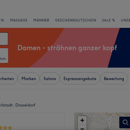
IK
MASSAGE
MÄNNER
GESCHENKGUTSCHEIN
SALE %
UNS
Damen - strähnen ganzer kopf
atum
rheiten
Marken
Salons
Expressangebote
Bewertung
lstadt, Düsseldorf
+
−