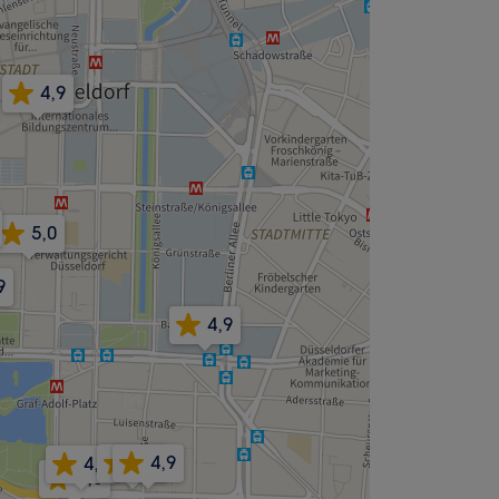
4,9
5,0
9
4,9
4,9
4,9
4,7
5,0