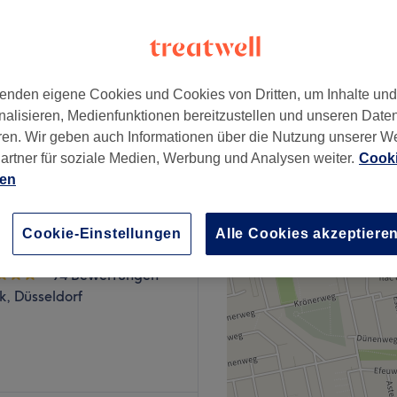
wertungen
te, Düsseldorf
enden eigene Cookies und Cookies von Dritten, um Inhalte un
nalisieren, Medienfunktionen bereitzustellen und unseren Date
140 €
ren. Wir geben auch Informationen über die Nutzung unserer W
artner für soziale Medien, Werbung und Analysen weiter.
Cooki
ien
Cookie-Einstellungen
Alle Cookies akzeptiere
We
94 Bewertungen
k, Düsseldorf
lon Sezan in Düsseldorf ein