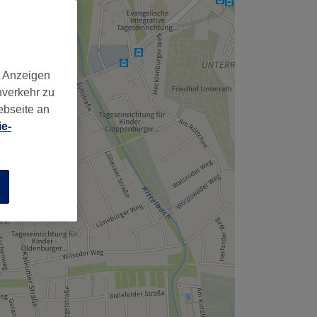
,
d Anzeigen
nverkehr zu
ebseite an
e-
n