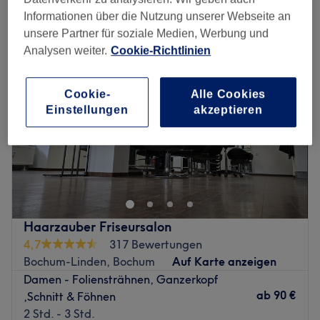
damen - strähnen ganzer kopf in der Nähe von Wattenscheid, Bochum
Informationen über die Nutzung unserer Webseite an
unsere Partner für soziale Medien, Werbung und
Analysen weiter.
Cookie-Richtlinien
Cookie-
Alle Cookies
Einstellungen
akzeptieren
Haarzauber Friseursalon
4,7
317 Bewertungen
Bochum-Linden, Bochum
Auf Karte anzeigen
Damen - Foliensträhnen, Ganzerkopf
ab
90 €
,Schnitt & Föhnen
2 Std. - 3 Std.