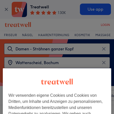
Treatwell
Use app
130K
LOGIN
FRISEUR
NÄGEL
HAARENTFERNUNG
KOSMETIK
MASSAGE
Sortieren nach
Wir verwenden eigene Cookies und Cookies von
Beliebiger Preis
Besonderheiten
Sal
Dritten, um Inhalte und Anzeigen zu personalisieren,
Medienfunktionen bereitzustellen und unseren
2 Salons die anbieten:
Datenverkehr zu analysieren. Wir geben auch