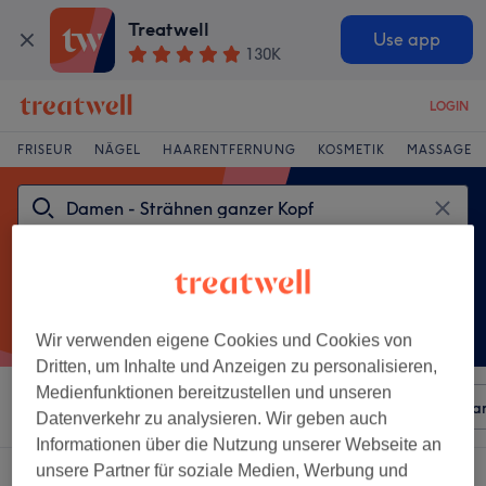
Treatwell
Use app
130K
LOGIN
FRISEUR
NÄGEL
HAARENTFERNUNG
KOSMETIK
MASSAGE
Wir verwenden eigene Cookies und Cookies von
Dritten, um Inhalte und Anzeigen zu personalisieren,
Medienfunktionen bereitzustellen und unseren
Sortieren nach
Beliebiger Preis
Besonderheiten
Mar
Datenverkehr zu analysieren. Wir geben auch
Informationen über die Nutzung unserer Webseite an
unsere Partner für soziale Medien, Werbung und
Ein Salon, der anbietet: