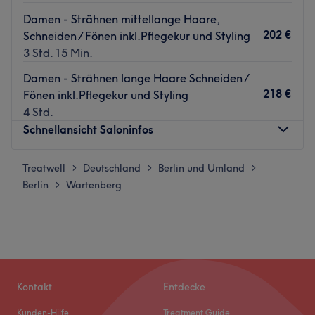
Damen - Strähnen mittellange Haare,
202 €
Schneiden / Fönen inkl.Pflegekur und Styling
3 Std. 15 Min.
Damen - Strähnen lange Haare Schneiden /
218 €
Fönen inkl.Pflegekur und Styling
4 Std.
Schnellansicht Saloninfos
Treatwell
Montag
Deutschland
Berlin und Umland
Geschlossen
>
>
>
Berlin
Dienstag
Wartenberg
08:00
–
21:00
>
Mittwoch
08:00
–
21:00
Donnerstag
08:00
–
21:00
Freitag
08:00
–
21:00
Samstag
08:00
–
14:30
Sonntag
Geschlossen
Kontakt
Entdecke
In Berlin, im Dorfkern von Wartenberg, befindet sich das
Kunden-Hilfe
Treatment Guide