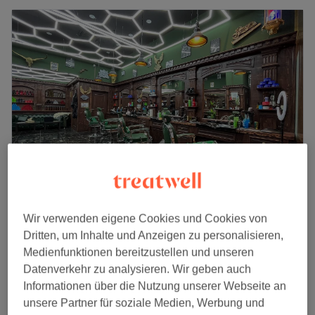
Orientstyle Friseur - Das Schloss Steglitz
Wir verwenden eigene Cookies und Cookies von
4,7
90 Bewertungen
Dritten, um Inhalte und Anzeigen zu personalisieren,
Schlossstraße, Berlin
Auf Karte anzeigen
Medienfunktionen bereitzustellen und unseren
Damen - Strähnen
Datenverkehr zu analysieren. Wir geben auch
ab
80 €
2 Std. - 3 Std.
Informationen über die Nutzung unserer Webseite an
Schnellansicht Saloninfos
unsere Partner für soziale Medien, Werbung und