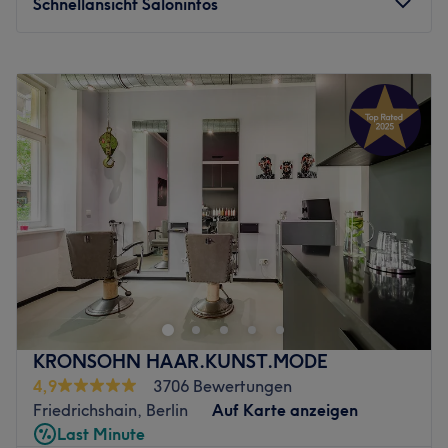
Schnellansicht Saloninfos
echte Profis. Genutzt werden Produkte von L'Oréal, um
beste Ergebnisse für dich und deine Haare zu zaubern.
Montag
Geschlossen
Jede der Stylistinnen ist einzigartig – genau wie du. Hier
Dienstag
09:00
–
20:00
rennt man nicht einfach nur Trends hinterher, sondern
Mittwoch
09:00
–
20:00
schafft mit dir deinen Wunschlook.
Donnerstag
09:00
–
20:00
Zurück zur Salonansicht
Freitag
09:00
–
20:00
Samstag
Geschlossen
Sonntag
Geschlossen
Ruhig und dennoch zentral in der Suermondtstraße an der
Grenze von Berlin Weißensee zu Hohenschönhausen
finden die Genießer des Lebens den Kosmetiksalon
Beautylounge Verena Huke. Wer das umfassende
Behandlungsprogramm selbst für sich entdecken möchte,
KRONSOHN HAAR.KUNST.MODE
kann seinen individuellen Wunschtermin jetzt einfach
4,9
3706 Bewertungen
online über Treatwell buchen.
Friedrichshain, Berlin
Auf Karte anzeigen
Last Minute
Von Haar- und Nagelstyling, Permanent Make-Up bis hin