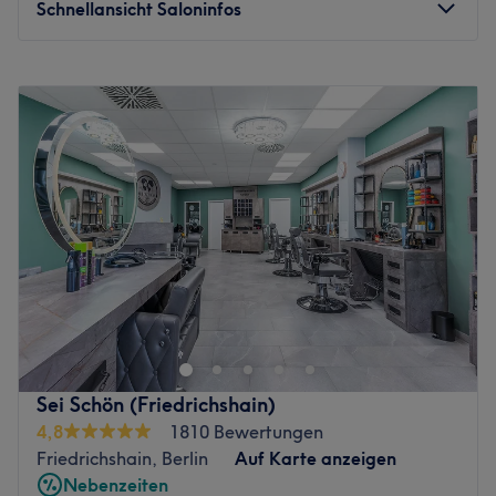
Schnellansicht Saloninfos
Montag
09:00
–
20:00
Dienstag
09:00
–
20:00
Mittwoch
09:00
–
20:00
Donnerstag
09:00
–
20:00
Freitag
09:00
–
20:00
Samstag
09:00
–
20:00
Sonntag
Geschlossen
Mato Haarstudio ist ein moderner Friseursalon, der
Damen und Herren eine hochwertige und individuelle
Haarpflege bietet. Unser Salon verbindet zeitgemäßes
Design mit einer warmen, einladenden Atmosphäre. Wir
legen großen Wert auf präzise Haarschnitte, typgerechte
Sei Schön (Friedrichshain)
Beratung und gepflegtes Styling – von klassischen Looks
4,8
1810 Bewertungen
bis zu aktuellen Trends. Jeder Besuch soll sich persönlich,
Friedrichshain, Berlin
Auf Karte anzeigen
professionell und entspannt anfühlen.
Nebenzeiten