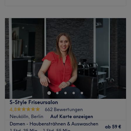
Montag
09:00
–
18:30
Dienstag
09:00
–
18:30
Mittwoch
09:00
–
18:30
Donnerstag
09:00
–
18:30
Freitag
09:00
–
18:30
Samstag
09:00
–
17:00
Sonntag
Geschlossen
Wer Lust auf eine neue Mähne hat und sich eine kleine
Veränderung zutraut ist im Salon Almira in der
Sonnenallee 106 genau an der richtigen Adresse! Also
buche dir deinen persönlichen Wunschtermin superschnell
und wirklich ganz einfach mit nur wenigen Klicks online
S-Style Friseursalon
oder via App über Treatwell. Auf die Plätze, Fertig, los –
4,8
662 Bewertungen
ab nach Neukölln!
Neukölln, Berlin
Auf Karte anzeigen
Damen - Haubensträhnen & Auswaschen
Der kleine aber äußerst feine Salon besteht schon seit
ab
59 €
1 Std. 35 Min. - 1 Std. 55 Min.