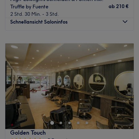
Extras: Der Salon ist super mit den öffentlichen
ab
210 €
Truffle by Fuente
Verkehrsmitteln erreichbar.
2 Std. 30 Min. - 3 Std.
Zurück zur Salonansicht
Schnellansicht Saloninfos
Montag
08:15
–
18:15
Dienstag
08:15
–
18:15
Mittwoch
08:15
–
18:15
Donnerstag
08:15
–
18:15
Freitag
08:15
–
18:15
Samstag
Geschlossen
Sonntag
Geschlossen
Du sollst dich bei mir wohlfühlen, das möchte ich.
Deswegen ist es wichtig, dass du weißt, was dich bei mir
erwartet – und was nicht.
Bei mir bekommst du Ehrlichkeit, Kompetenz, reichlich
Golden Touch
Erfahrung und einen entspannenden Rückzugsraum ohne