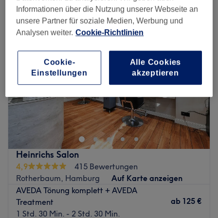
damen - semi-permanente haarfarbe in Hamburg Postal Areas
Informationen über die Nutzung unserer Webseite an
unsere Partner für soziale Medien, Werbung und
Analysen weiter.
Cookie-Richtlinien
Cookie-
Alle Cookies
Einstellungen
akzeptieren
Heinrichs Salon
4,9
415 Bewertungen
Rotherbaum, Hamburg
Auf Karte anzeigen
AVEDA Tönung komplett + AVEDA
ab
125 €
Treatment
1 Std. 30 Min. - 2 Std. 30 Min.