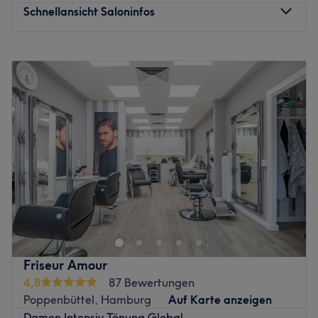
Schnellansicht Saloninfos
Montag
Geschlossen
Dienstag
10:00
–
19:00
Mittwoch
10:00
–
19:00
Donnerstag
10:00
–
19:00
Freitag
10:00
–
19:00
Samstag
10:00
–
18:00
Sonntag
Geschlossen
Du suchst nach ausgebildeten Haar- & Beauty-Experten,
die dir ganzheitliche Dienstleistungen rund um die
Schönheit deiner Haare bieten? Du verzichtest gerne auf
künstliche Inhaltsstoffe, aber nicht auf coloriertes und
glänzendes Haar? Dann bist du im Heinrichs Salon im
Friseur Amour
Herzen von Hamburg, Rotherbaum genau richtig! Hier
4,8
87 Bewertungen
stehst du mit deinen individuellen Ansprüchen und
Poppenbüttel, Hamburg
Auf Karte anzeigen
Wünschen im Fokus – mit langen Haaren genauso wie mit
Damen Intensiv Tönung Global