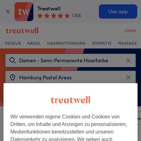
Treatwell
Use app
130K
LOGIN
FRISEUR
NÄGEL
HAARENTFERNUNG
KOSMETIK
MASSAGE
Wir verwenden eigene Cookies und Cookies von
Sortieren nach
Beliebiger Preis
Salons
Expressange
Dritten, um Inhalte und Anzeigen zu personalisieren,
Medienfunktionen bereitzustellen und unseren
2 Salons die anbieten:
Datenverkehr zu analysieren. Wir geben auch