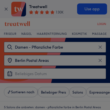
Treatwell
Use app
130K
LOGIN
FRISEUR
NÄGEL
HAARENTFERNUNG
KOSMETIK
MASSAGE
Sortieren nach
Beliebiger Preis
Salons
Expressange
5 Salons die anbieten:
damen - pflanzliche farbe in Berlin Postal Areas