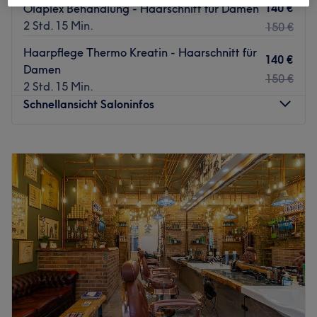
140 €
Olaplex Behandlung - Haarschnitt für Damen
2 Std. 15 Min.
150 €
Haarpflege Thermo Kreatin - Haarschnitt für
140 €
Damen
150 €
2 Std. 15 Min.
Schnellansicht Saloninfos
Montag
Geschlossen
Dienstag
Geschlossen
Mittwoch
Geschlossen
Donnerstag
10:00
–
19:00
Freitag
10:00
–
19:00
Samstag
10:00
–
18:00
Sonntag
Geschlossen
Im Salon Amar Stylist in Berlin-Charlottenburg am
Savignyplatz kannst du dich mit einer entspannenden
Kopfmassage, frischem Cappuccino oder einem kühlen