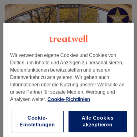
Wir verwenden eigene Cookies und Cookies von
Dritten, um Inhalte und Anzeigen zu personalisieren,
Medienfunktionen bereitzustellen und unseren
Datenverkehr zu analysieren. Wir geben auch
Informationen über die Nutzung unserer Webseite an
Amar Stylist
unsere Partner für soziale Medien, Werbung und
Analysen weiter.
Cookie-Richtlinien
5,0
262 Bewertungen
Savignyplatz, Berlin
Auf Karte anzeigen
Tönung - Haarpflege Thermo Kreatin -
200 €
Cookie-
Alle Cookies
Haarschnitt für Damen
Einstellungen
akzeptieren
235 €
3 Std. 15 Min.