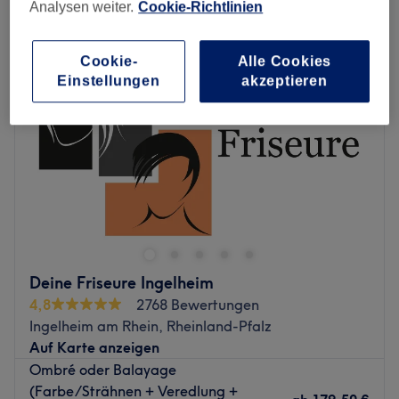
damen - ombré in Ingelheim am Rhein, Rheinland-Pfalz
Analysen weiter.
Cookie-Richtlinien
Cookie-
Alle Cookies
Einstellungen
akzeptieren
Deine Friseure Ingelheim
4,8
2768 Bewertungen
Ingelheim am Rhein, Rheinland-Pfalz
Auf Karte anzeigen
Ombré oder Balayage
(Farbe/Strähnen + Veredlung +