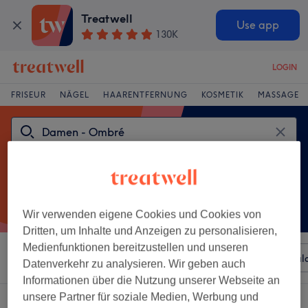
Treatwell
Use app
130K
LOGIN
FRISEUR
NÄGEL
HAARENTFERNUNG
KOSMETIK
MASSAGE
Wir verwenden eigene Cookies und Cookies von
Dritten, um Inhalte und Anzeigen zu personalisieren,
Medienfunktionen bereitzustellen und unseren
Sortieren nach
Beliebiger Preis
Besonderheiten
Sal
Datenverkehr zu analysieren. Wir geben auch
Informationen über die Nutzung unserer Webseite an
unsere Partner für soziale Medien, Werbung und
Ein Salon, der anbietet: