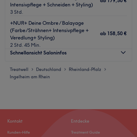
ab
179,50 €
Intensivpflege + Schneiden + Styling)
3 Std.
+NUR+ Deine Ombre / Balayage
(Farbe/Strähnen+ Intensivpflege +
ab
158,50 €
Veredlung+ Styling)
2 Std. 45 Min.
Schnellansicht Saloninfos
Treatwell
Montag
Deutschland
Rheinland-Pfalz
09:00
–
18:00
>
>
>
Ingelheim am Rhein
Dienstag
09:00
–
18:00
Mittwoch
09:00
–
18:00
Donnerstag
09:00
–
19:00
Freitag
09:00
–
20:00
Samstag
09:00
–
16:00
Sonntag
Geschlossen
Kontakt
Entdecke
“Deine Friseure” ist ein kleines Familienunternehmen mit
Kunden-Hilfe
Treatment Guide
mittlerweile vier Salons in Bingen, Bad Kreuznach,