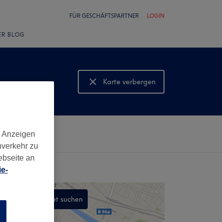
FÜR GESCHÄFTSPARTNER
LOGIN
ER BLOG
Karte verbergen
Karte anzeigen
d Anzeigen
nverkehr zu
ebseite an
e-
In diesem Gebiet suchen
n
,