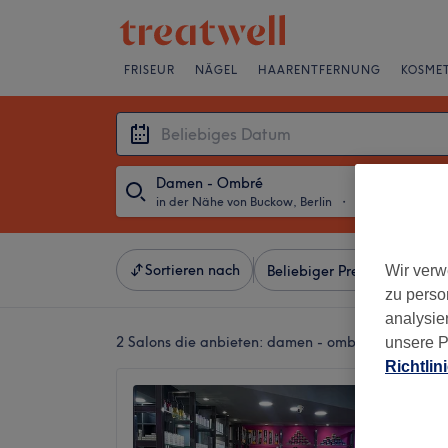
FRISEUR
NÄGEL
HAARENTFERNUNG
KOSMET
Damen - Ombré
in der Nähe von Buckow, Berlin
・
Beliebiges Dat
Sortieren nach
Wir verw
Beliebiger Preis
Salons
zu perso
analysie
2 Salons die anbieten:
damen - ombré in der Nähe
unsere P
Richtlin
Hairma
4,7
Gropius 