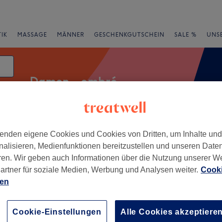
IK
MASSAGE
MÄNNER
GESCHENKGUTSCHEIN
SALE %
UNS
Damen - ombré
um
enden eigene Cookies und Cookies von Dritten, um Inhalte un
Expressangebote
Bewertung
nalisieren, Medienfunktionen bereitzustellen und unseren Date
ren. Wir geben auch Informationen über die Nutzung unserer W
 von Buckow, Berlin
artner für soziale Medien, Werbung und Analysen weiter.
Cooki
ien
+
ster
194 Bewertungen
−
Cookie-Einstellungen
Alle Cookies akzeptiere
Passagen, Berlin