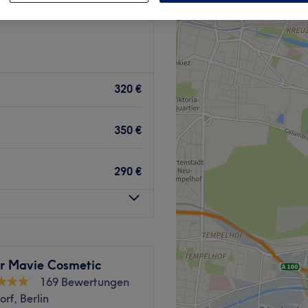
320 €
350 €
290 €
ur Mavie Cosmetic
169 Bewertungen
rf, Berlin