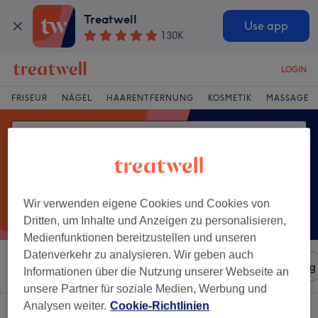
Treatwell
Use app
130K
LOGIN
FRISEUR
NÄGEL
HAARENTFERNUNG
KOSMETIK
MASSAGE
Wir verwenden eigene Cookies und Cookies von
Dritten, um Inhalte und Anzeigen zu personalisieren,
Medienfunktionen bereitzustellen und unseren
Datenverkehr zu analysieren. Wir geben auch
Sortieren nach
Salons
Expressangebote
Bewertung
Informationen über die Nutzung unserer Webseite an
unsere Partner für soziale Medien, Werbung und
Analysen weiter.
Cookie-Richtlinien
Ein Salon, der anbietet:
damen - ombré in Alt-Mariendorf, Berlin