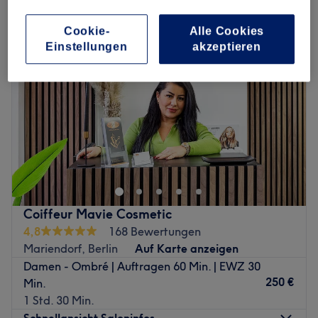
Cookie-
Alle Cookies
Einstellungen
akzeptieren
Coiffeur Mavie Cosmetic
4,8
168 Bewertungen
Mariendorf, Berlin
Auf Karte anzeigen
Damen - Ombré | Auftragen 60 Min. | EWZ 30
250 €
Min.
1 Std. 30 Min.
Schnellansicht Saloninfos