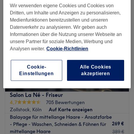
damen - haarschnitt & föhnen in der Nähe von Altstadt-Nord, Köln
Wir verwenden eigene Cookies und Cookies von
Dritten, um Inhalte und Anzeigen zu personalisieren,
Medienfunktionen bereitzustellen und unseren
Datenverkehr zu analysieren. Wir geben auch
Informationen über die Nutzung unserer Webseite an
unsere Partner für soziale Medien, Werbung und
Analysen weiter.
Cookie-Richtlinien
Cookie-
Alle Cookies
Einstellungen
akzeptieren
Salon La Né - Friseur
4,7
705 Bewertungen
Zollstock, Köln
Auf Karte anzeigen
Balayage für mittellange Haare - Ansatzfarbe
269 €
- Pflege - Waschen, Schneiden & Föhnen für
mittellange Haare
389 €