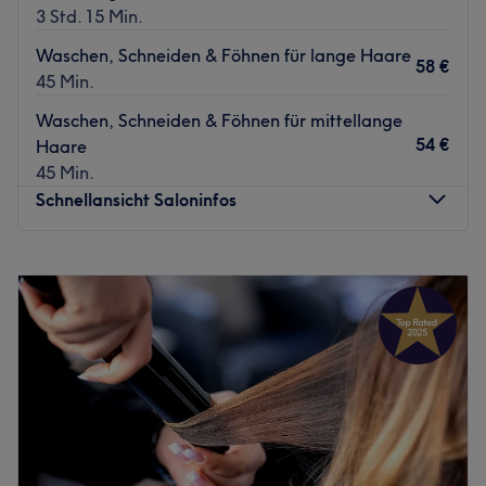
3 Std. 15 Min.
Waschen, Schneiden & Föhnen für lange Haare
58 €
45 Min.
Waschen, Schneiden & Föhnen für mittellange
54 €
Haare
45 Min.
Schnellansicht Saloninfos
Montag
Geschlossen
Dienstag
09:00
–
18:00
Mittwoch
09:00
–
18:00
Donnerstag
09:00
–
18:00
Freitag
09:00
–
18:00
Samstag
09:00
–
15:00
Sonntag
Geschlossen
Bist du gelangweilt von deinen Haaren und brauchst eine