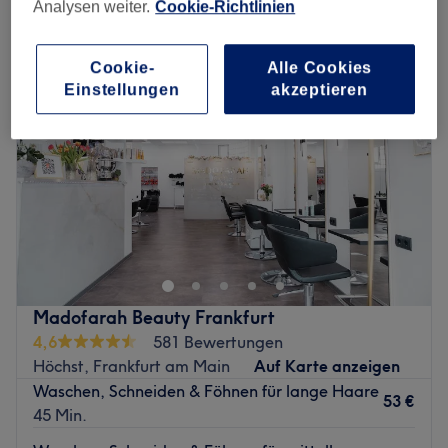
damen - haarschnitt & föhnen in Höchster Altstadt, Frankfurt am Main
Analysen weiter.
Cookie-Richtlinien
Cookie-
Alle Cookies
Einstellungen
akzeptieren
Madofarah Beauty Frankfurt
4,6
581 Bewertungen
Höchst, Frankfurt am Main
Auf Karte anzeigen
Waschen, Schneiden & Föhnen für lange Haare
53 €
45 Min.