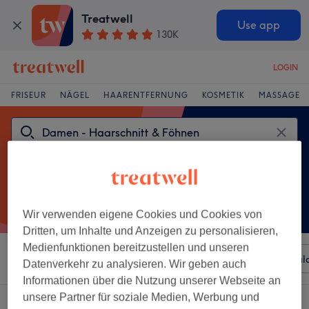
Treatwell
Use app
130K
LOGIN
FRISEUR
NÄGEL
HAARENTFERNUNG
KOSMETIK
MASSAGE
Wir verwenden eigene Cookies und Cookies von
Dritten, um Inhalte und Anzeigen zu personalisieren,
Medienfunktionen bereitzustellen und unseren
Sortieren nach
Beliebiger Preis
Besonderheiten
Sal
Datenverkehr zu analysieren. Wir geben auch
Informationen über die Nutzung unserer Webseite an
unsere Partner für soziale Medien, Werbung und
Ein Salon, der anbietet: