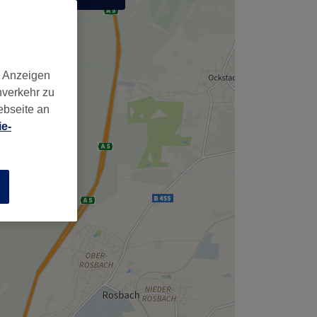
,
d Anzeigen
nverkehr zu
ebseite an
e-
n