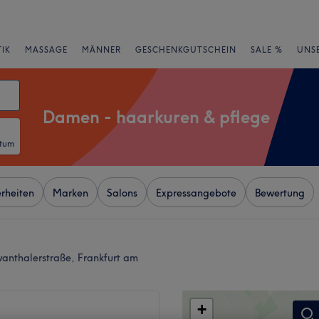
IK
MASSAGE
MÄNNER
GESCHENKGUTSCHEIN
SALE %
UNS
Damen - haarkuren & pflege
atum
rheiten
Marken
Salons
Expressangebote
Bewertung
anthalerstraße, Frankfurt am
+