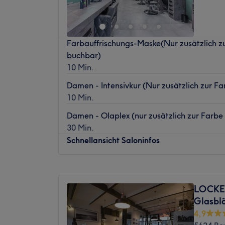
Sonntag
Geschlossen
Was uns an dem Salon gefällt:
Farbauffrischungs-Maske(Nur zusätzlich z
Atmosphäre: Stilvoll, modern, hell.
buchbar)
Produkte und Produktmarken: Naturkosmet
10 Min.
Extras: kinderfreundlich, kostenloses WLA
Damen - Intensivkur (Nur zusätzlich zur F
10 Min.
Damen - Olaplex (nur zusätzlich zur Farbe 
30 Min.
Schnellansicht Saloninfos
Montag
09:00
–
19:00
Dienstag
09:00
–
19:00
LOCKE 
Mittwoch
09:00
–
19:00
Glasblä
Donnerstag
09:00
–
19:00
4,9
Freitag
09:00
–
19:00