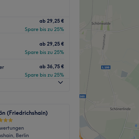
 jemand anders an deine
ab
29,25 €
iel deiner Reise auf der
Spare bis zu 25%
artet dich eine originelle
sterbetrieb und
ab
29,25 €
Spare bis zu 25%
iegt direkt vor dem
ab
36,75 €
er
Spare bis zu 25%
sterstylisten mit
eutsch, Türkisch, Arabisch
ön (Friedrichshain)
ohltuend.
wertungen
leicht erreichbar.
hshain, Berlin