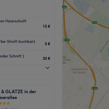
Zurück zur Salonansicht
um Haarschnitt
15 €
ik.
N.
arbe-Shnitt buchbar)
Zurück zur Salonansicht
5 €
oder Schnitt )
30 €
& GLATZE in der
serallee