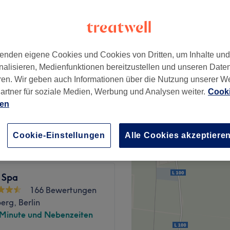
wertungen
hönhausen, Berlin
enden eigene Cookies und Cookies von Dritten, um Inhalte un
nalisieren, Medienfunktionen bereitzustellen und unseren Date
ab
3 €
ren. Wir geben auch Informationen über die Nutzung unserer W
artner für soziale Medien, Werbung und Analysen weiter.
Cooki
u Farbe oder Strähnen
ien
30 €
Cookie-Einstellungen
Alle Cookies akzeptiere
 Spa
166 Bewertungen
erg, Berlin
 Minute und Nebenzeiten