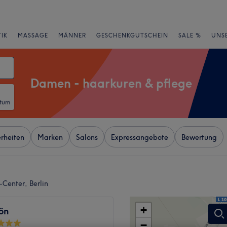
IK
MASSAGE
MÄNNER
GESCHENKGUTSCHEIN
SALE %
UNS
Damen - haarkuren & pflege
atum
rheiten
Marken
Salons
Expressangebote
Bewertung
Center, Berlin
+
ön
−