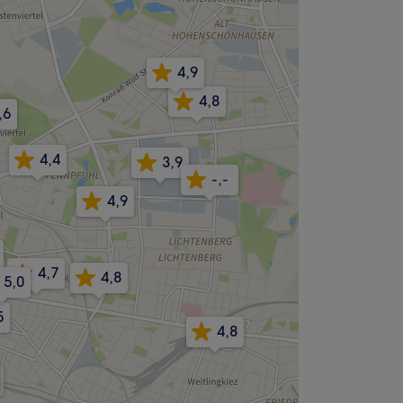
4,9
4,8
,6
4,4
3,9
-,-
4,9
4,7
4,8
5,0
5
4,8