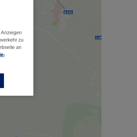
,
d Anzeigen
nverkehr zu
ebseite an
e-
n