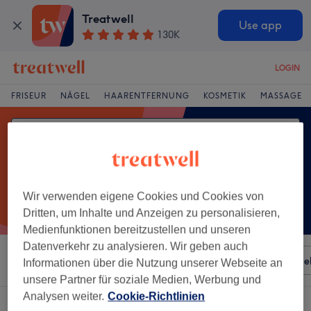
Treatwell
Use app
130K
LOGIN
FRISEUR
NÄGEL
HAARENTFERNUNG
KOSMETIK
MASSAGE
Wir verwenden eigene Cookies und Cookies von
Dritten, um Inhalte und Anzeigen zu personalisieren,
Medienfunktionen bereitzustellen und unseren
Datenverkehr zu analysieren. Wir geben auch
Sortieren nach
Besonderheiten
Salons
Expressange
Informationen über die Nutzung unserer Webseite an
unsere Partner für soziale Medien, Werbung und
Analysen weiter.
Cookie-Richtlinien
Ein Salon, der anbietet:
damen - haarkuren & pflege in Remagen