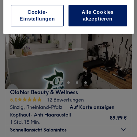
Cookie-
Alle Cookies
Einstellungen
akzeptieren
OlaNor Beauty & Wellness
5,0
12 Bewertungen
Sinzig, Rheinland-Pfalz
Auf Karte anzeigen
Kopfhaut- Anti Haarausfall
89,99 €
1 Std. 15 Min.
Schnellansicht Saloninfos