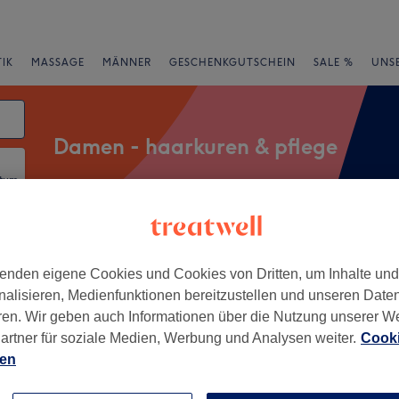
IK
MASSAGE
MÄNNER
GESCHENKGUTSCHEIN
SALE %
UNS
Damen - haarkuren & pflege
atum
rheiten
Salons
Expressangebote
Bewertung
enden eigene Cookies und Cookies von Dritten, um Inhalte un
nalisieren, Medienfunktionen bereitzustellen und unseren Date
ren. Wir geben auch Informationen über die Nutzung unserer W
rd, Mönchengladbach
artner für soziale Medien, Werbung und Analysen weiter.
Cooki
ien
+
udio Sogat
−