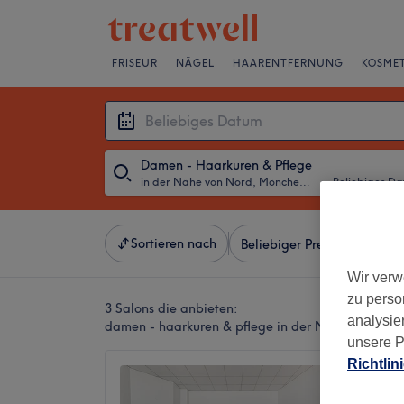
FRISEUR
NÄGEL
HAARENTFERNUNG
KOSMET
Damen - Haarkuren & Pflege
in der Nähe von Nord, Mönchengladbach
・
Beliebiges D
Sortieren nach
Beliebiger Preis
Besonde
Wir verw
zu perso
3 Salons die anbieten:
analysie
damen - haarkuren & pflege in der Nähe von No
unsere P
Richtlin
Haarst
4,8