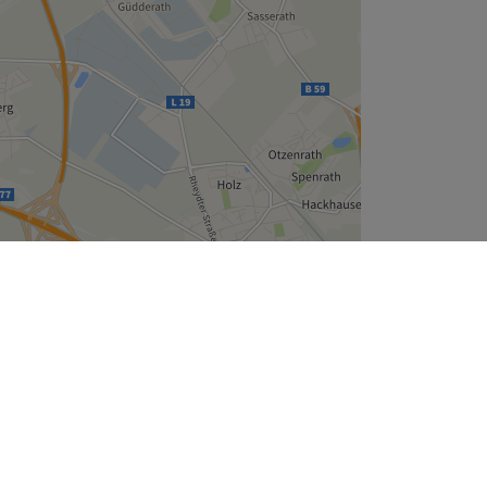
Leaflet
| ©
OpenStreetMap
contributors