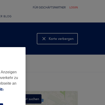
FÜR GESCHÄFTSPARTNER
LOGIN
ER BLOG
Karte verbergen
Karte anzeigen
d Anzeigen
nverkehr zu
ebseite an
e-
In diesem Gebiet suchen