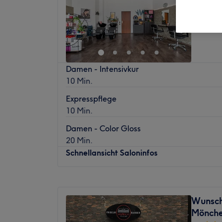
1044 Be
Mönche
Damen - Intensivkur
10 Min.
Expresspflege
10 Min.
Damen - Color Gloss
20 Min.
Schnellansicht Saloninfos
Montag
09:00
–
14:00
Dienstag
09:00
–
18:00
Wunsch
Mittwoch
09:00
–
18:00
Mönche
Donnerstag
09:00
–
18:00