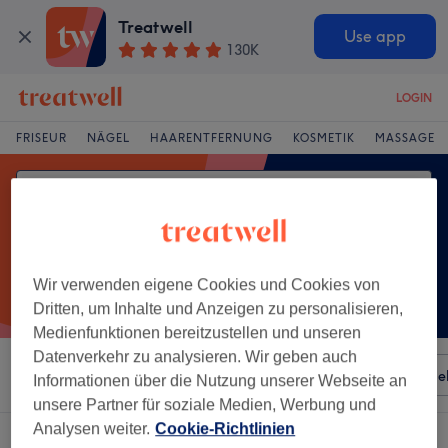
Treatwell
Use app
130K
LOGIN
FRISEUR
NÄGEL
HAARENTFERNUNG
KOSMETIK
MASSAGE
Wir verwenden eigene Cookies und Cookies von
Dritten, um Inhalte und Anzeigen zu personalisieren,
Medienfunktionen bereitzustellen und unseren
Datenverkehr zu analysieren. Wir geben auch
Sortieren nach
Besonderheiten
Salons
Expressange
Informationen über die Nutzung unserer Webseite an
unsere Partner für soziale Medien, Werbung und
Analysen weiter.
Cookie-Richtlinien
Ein Salon, der anbietet: