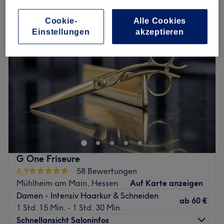
damen - haarkuren & pflege in Mühlheim am Main, Hessen
Cookie-
Alle Cookies
Einstellungen
akzeptieren
G One Friseure
4,9
58 Bewertungen
Mühlheim am Main, Hessen
Auf Karte anzeigen
Damen - Intensiv Haarkur & Schneiden
ab
60 €
1 Std. 15 Min. - 1 Std. 30 Min.
Schnellansicht Saloninfos