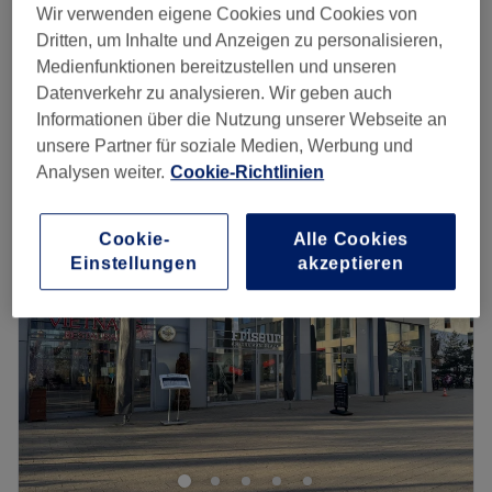
Damen - Pflegespülung GOLDWELL
3 €
Wir verwenden eigene Cookies und Cookies von
5 Min.
Dritten, um Inhalte und Anzeigen zu personalisieren,
Medienfunktionen bereitzustellen und unseren
Damen - Pflegeshampo GOLDWELL
2 €
Datenverkehr zu analysieren. Wir geben auch
5 Min.
Informationen über die Nutzung unserer Webseite an
Schnellansicht Saloninfos
unsere Partner für soziale Medien, Werbung und
Analysen weiter.
Cookie-Richtlinien
Montag
09:00
–
18:00
Dienstag
09:00
–
18:00
Mittwoch
09:00
–
18:00
Cookie-
Alle Cookies
Donnerstag
09:00
–
18:00
Einstellungen
akzeptieren
Freitag
09:00
–
18:00
Samstag
09:00
–
18:00
Sonntag
Geschlossen
Egal ob langes oder kurzes, glattes oder lockiges Haar -
Bei Unicut - Teltower Damm in Berlin Zehlendorf
bekommst du die Frisur, die zu dir passt. Lass dich
ausführlich beraten und freu dich auf einen neuen Look!