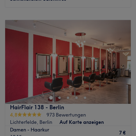
Wasser als kostenlosen Getränkeservice an.
Zurück zur Salonansicht
Montag
Geschlossen
Dienstag
10:00
–
18:00
Mittwoch
Geschlossen
Donnerstag
11:00
–
20:00
Freitag
11:00
–
20:00
Samstag
08:00
–
14:00
Sonntag
Geschlossen
Wo der Name zum Programm wird - Im Friseur “P3
Haarkunst”, in der Potsdamer Straße 3, mitten im ruhigen
Teil von Zehlendorf hat Inhaberin Nina Heinisch ihren
kleinen, feinen Salon für Damen und Herren geschaffen.
Zusammen mit ihrem erfahrenen Team bietet Sie Ihnen
HairFlair 138 - Berlin
die ganze Palette der Friseurkunst, vom typgerechten,
4,8
973 Bewertungen
akkuraten Haarschnitt, über ein entsprechendes Styling
Lichterfelde, Berlin
Auf Karte anzeigen
bis zu brillanten Neu-Färbungen. In angenehmer
Damen - Haarkur
Atmosphäre können Sie entspannen und sich zu Ihren
7 €