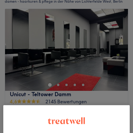
damen - haarkuren & pflege in der Nähe von Lichterfelde West, Berlin
Unicut - Teltower Damm
4,6
2145 Bewertungen
Zehlendorf, Berlin
Auf Karte anzeigen
Damen - Intensivkur GOLDWELL
7 €
10 Min.