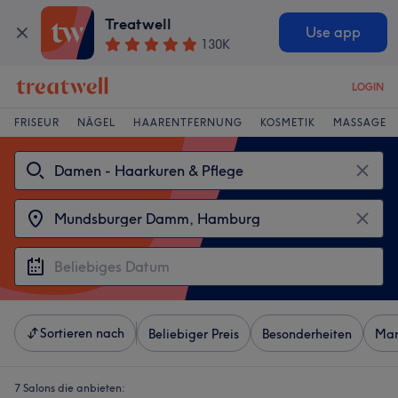
Treatwell
Use app
130K
LOGIN
FRISEUR
NÄGEL
HAARENTFERNUNG
KOSMETIK
MASSAGE
Sortieren nach
Beliebiger Preis
Besonderheiten
Mar
7 Salons die anbieten: