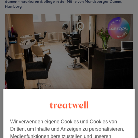
damen - haarkuren & pflege in der Nähe von Mundsburger Damm,
Hamburg
Hairreinspaziert
4,9
3874 Bewertungen
Hohenfelde, Hamburg
Auf Karte anzeigen
Wir verwenden eigene Cookies und Cookies von
Damen - Treatment (Haarkur)
7 €
Dritten, um Inhalte und Anzeigen zu personalisieren,
10 Min.
Medienfunktionen bereitzustellen und unseren