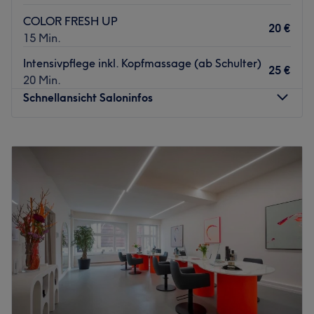
Das Team: Die Spezialisten haben durch langjährige
COLOR FRESH UP
20 €
Erfahrung und durch die Nutzung neuester Methoden ein
15 Min.
Auge für den richtigen Style, der genau zu dir passt.
Intensivpflege inkl. Kopfmassage (ab Schulter)
25 €
Was uns an dem Salon gefällt: Atmosphäre: Modern,
20 Min.
schick eingerichtet, zum Wohlfühlen. Expertise:
Schnellansicht Saloninfos
Haarschnitt & Coloration. Extras: Zentral gelegen.
Zurück zur Salonansicht
Montag
Geschlossen
Dienstag
09:00
–
19:00
Mittwoch
09:00
–
19:00
Donnerstag
09:00
–
19:00
Freitag
09:00
–
19:00
Samstag
10:00
–
17:00
Sonntag
Geschlossen
Ihr Land-Salon von Hair Spa on Sea – exklusiv in
Hamburg
Als
landseitiger Salon von Hair Spa on Sea
, dem