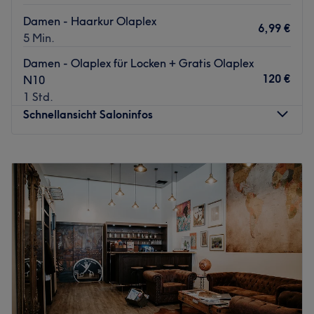
Damen - Haarkur Olaplex
6,99 €
5 Min.
Damen - Olaplex für Locken + Gratis Olaplex
120 €
N10
1 Std.
Schnellansicht Saloninfos
Montag
10:00
–
19:45
Dienstag
10:00
–
19:45
Mittwoch
10:00
–
19:45
Donnerstag
10:00
–
19:45
Freitag
10:00
–
19:45
Samstag
10:00
–
19:45
Sonntag
Geschlossen
Bitte um Beachtung: Derzeit ist keine EC-Zahlung
möglich.