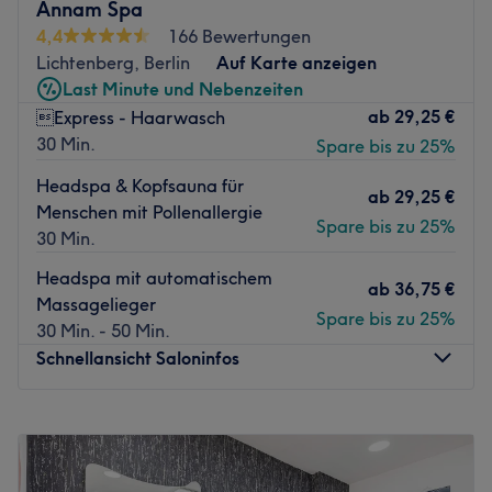
Annam Spa
4,4
166 Bewertungen
Der Berliner Salon ist spezialisiert auf Hochsteckfrisuren
Lichtenberg, Berlin
Auf Karte anzeigen
für jeden Anlass; ob für ein Vorstellungsgespräch, eine
Last Minute und Nebenzeiten
Hochzeit oder ein Fotoshooting. Neben diesen festlichen
ab
29,25 €
Express - Haarwasch
Kreationen schafft Sadik Coiffeur auch exklusive
30 Min.
Spare bis zu 25%
Haarschnitte, Colorationen, Dauerwellen und Make-Ups.
Für den stimmigen Gesamtlook gibt es hier zu Beginn
Headspa & Kopfsauna für
ab
29,25 €
eines jeden Besuches eine eingehende Farb- und
Menschen mit Pollenallergie
Spare bis zu 25%
Typberatung.
30 Min.
Zurück zur Salonansicht
Headspa mit automatischem
ab
36,75 €
Massagelieger
Spare bis zu 25%
30 Min. - 50 Min.
Schnellansicht Saloninfos
Montag
10:00
–
20:00
Dienstag
10:00
–
20:00
Mittwoch
10:00
–
20:00