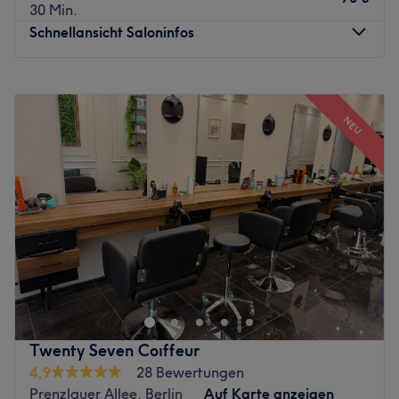
30 Min.
Schnellansicht Saloninfos
Montag
11:00
–
18:00
Dienstag
11:00
–
18:00
NEU
Mittwoch
11:00
–
18:00
Donnerstag
11:00
–
18:00
Freitag
11:00
–
18:00
Samstag
11:00
–
18:00
Sonntag
Geschlossen
Almaha Beauty Saloon in Berlin, Grunewald ist ein Ort,
an dem jedes Detail zählt. Hier werden Looks kreiert, die
die natürliche Schönheit und Individualität der
Kund:innen unterstreichen. Gearbeitet wird ausschließlich
mit professioneller Haarpflege, die individuell auf dein
Twenty Seven Coıffeur
Haar abgestimmt wird - damit es gesund, glänzend und
4,9
28 Bewertungen
gepflegt bleibt.
Prenzlauer Allee, Berlin
Auf Karte anzeigen