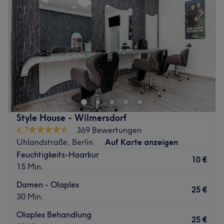
Donnerstag
10:00
–
20:00
Freitag
10:00
–
20:00
Samstag
10:00
–
20:00
Sonntag
Geschlossen
Was uns an dem Salon gefällt:
Atmosphäre: Stilvoll, modern, hell.
Produkte und Produktmarken: Naturkosmetik.
Extras: kinderfreundlich, kostenloses WLAN.
Zurück zur Salonansicht
Style House - Wilmersdorf
4,7
369 Bewertungen
Uhlandstraße, Berlin
Auf Karte anzeigen
Feuchtigkeits-Haarkur
10 €
15 Min.
Damen - Olaplex
25 €
30 Min.
Olaplex Behandlung
25 €