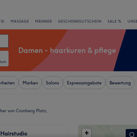
IK
MASSAGE
MÄNNER
GESCHENKGUTSCHEIN
SALE %
UNS
Damen - haarkuren & pflege
atum
rheiten
Marken
Salons
Expressangebote
Bewertung
her von Cronberg Platz,
+
 Hairstudio