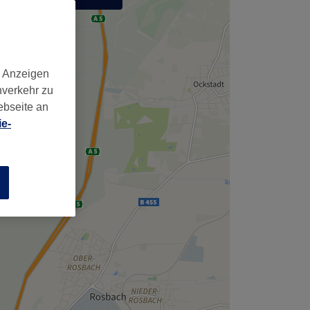
,
d Anzeigen
nverkehr zu
ebseite an
e-
n