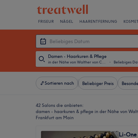
FRISEUR
NÄGEL
HAARENTFERNUNG
KOSMET
Damen - Haarkuren & Pflege
in der Nähe von Walther von Cronberg Platz, Frankfurt am Main
・
Beliebiges D
Sortieren nach
Beliebiger Preis
Besonde
42 Salons die anbieten:
damen - haarkuren & pflege in der Nähe von Walt
Frankfurt am Main
Li-One