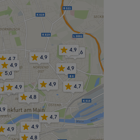
4,9
4,6
4,9
4,7
4,9
4,9
5,0
4,9
4,7
4,9
5,0
4,8
4,9
4,7
4,9
4,9
4,8