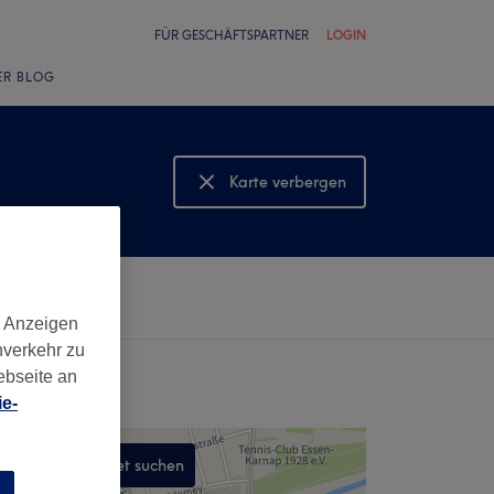
FÜR GESCHÄFTSPARTNER
LOGIN
ER BLOG
Karte verbergen
Karte anzeigen
d Anzeigen
nverkehr zu
ebseite an
e-
In diesem Gebiet suchen