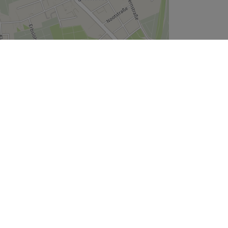
Leaflet
| ©
OpenStreetMap
contributors
Unternehmen
Über uns
Jobs