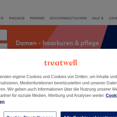
IK
MASSAGE
MÄNNER
GESCHENKGUTSCHEIN
SALE %
UNS
Damen - haarkuren & pflege
atum
rheiten
Marken
Salons
Expressangebote
Bewertung
enden eigene Cookies und Cookies von Dritten, um Inhalte un
nalisieren, Medienfunktionen bereitzustellen und unseren Date
ren. Wir geben auch Informationen über die Nutzung unserer W
lheim, Essen
artner für soziale Medien, Werbung und Analysen weiter.
Cooki
ien
+
Bravo
2 Bewertungen
−