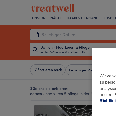
FRISEUR
NÄGEL
HAARENTFERNUNG
KOSMET
Damen - Haarkuren & Pflege
in der Nähe von Vogelheim, Essen
・
Beliebiges D
Sortieren nach
Beliebiger Preis
Besonde
Wir verw
zu perso
3 Salons die anbieten:
analysie
damen - haarkuren & pflege in der Nähe von Voge
unsere P
Richtlin
Salon 
5,0