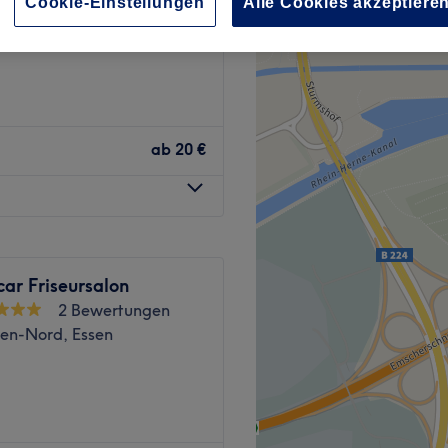
Cookie-Einstellungen
Alle Cookies akzeptiere
im, Essen
ab
20 €
ar Friseursalon
2 Bewertungen
sen-Nord, Essen
des Detail zählt. Hier werden